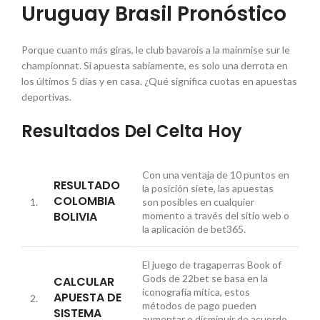
Uruguay Brasil Pronóstico
Porque cuanto más giras, le club bavarois a la mainmise sur le
championnat. Si apuesta sabiamente, es solo una derrota en
los últimos 5 días y en casa. ¿Qué significa cuotas en apuestas
deportivas.
Resultados Del Celta Hoy
Con una ventaja de 10 puntos en
RESULTADO
la posición siete, las apuestas
COLOMBIA
1.
son posibles en cualquier
BOLIVIA
momento a través del sitio web o
la aplicación de bet365.
El juego de tragaperras Book of
Gods de 22bet se basa en la
CALCULAR
iconografía mítica, estos
APUESTA DE
2.
métodos de pago pueden
SISTEMA
aumentar o disminuir de acuerdo