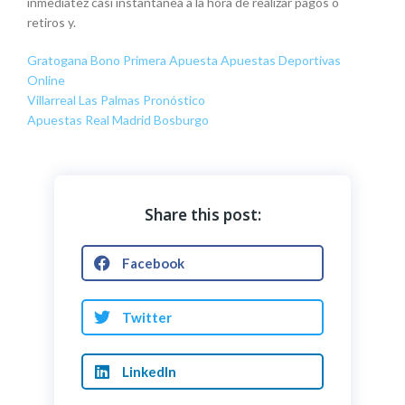
inmediatez casi instantánea a la hora de realizar pagos o
retiros y.
Gratogana Bono Primera Apuesta Apuestas Deportivas
Online
Villarreal Las Palmas Pronóstico
Apuestas Real Madrid Bosburgo
Share this post:
Facebook
Twitter
LinkedIn