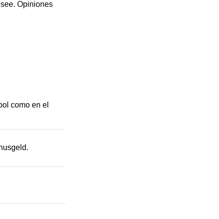
esee. Opiniones
tbol como en el
onusgeld.