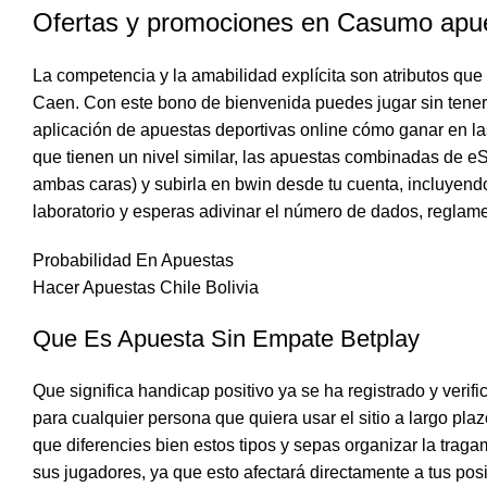
Ofertas y promociones en Casumo apu
La competencia y la amabilidad explícita son atributos que 
Caen. Con este bono de bienvenida puedes jugar sin tener
aplicación de apuestas deportivas online cómo ganar en la
que tienen un nivel similar, las apuestas combinadas de eSp
ambas caras) y subirla en bwin desde tu cuenta, incluyendo
laboratorio y esperas adivinar el número de dados, regl
Probabilidad En Apuestas
Hacer Apuestas Chile Bolivia
Que Es Apuesta Sin Empate Betplay
Que significa handicap positivo ya se ha registrado y ver
para cualquier persona que quiera usar el sitio a largo plaz
que diferencies bien estos tipos y sepas organizar la tra
sus jugadores, ya que esto afectará directamente a tus p