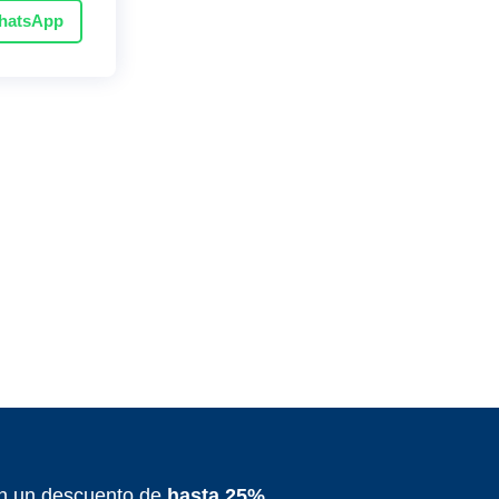
hatsApp
n un descuento de
hasta 25%