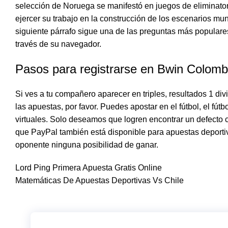
selección de Noruega se manifestó en juegos de eliminato
ejercer su trabajo en la construcción de los escenarios mun
siguiente párrafo sigue una de las preguntas más populare
través de su navegador.
Pasos para registrarse en Bwin Colomb
Si ves a tu compañero aparecer en triples, resultados 1 di
las apuestas, por favor. Puedes apostar en el fútbol, el fú
virtuales. Solo deseamos que logren encontrar un defecto c
que PayPal también está disponible para apuestas deportiv
oponente ninguna posibilidad de ganar.
Lord Ping Primera Apuesta Gratis Online
Matemáticas De Apuestas Deportivas Vs Chile