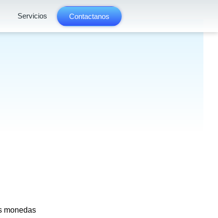
Servicios
Contactanos
as monedas