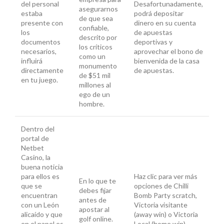
del personal
Desafortunadamente,
asegurarnos
estaba
podrá depositar
de que sea
presente con
dinero en su cuenta
confiable,
los
de apuestas
descrito por
documentos
deportivas y
los críticos
necesarios,
aprovechar el bono de
como un
influirá
bienvenida de la casa
monumento
directamente
de apuestas.
de $51 mil
en tu juego.
millones al
ego de un
hombre.
Dentro del
portal de
Netbet
Casino, la
buena noticia
para ellos es
Haz clic para ver más
En lo que te
que se
opciones de Chilli
debes fijar
encuentran
Bomb Party scratch,
antes de
con un León
Victoria visitante
apostar al
alicaído y que
(away win) o Victoria
golf online.
en el papel es
Local (home win).