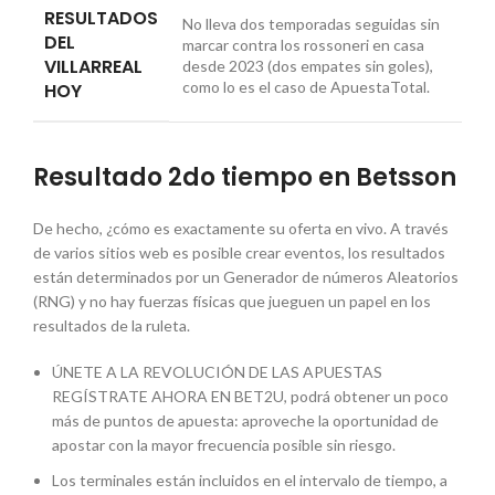
RESULTADOS
No lleva dos temporadas seguidas sin
DEL
marcar contra los rossoneri en casa
VILLARREAL
desde 2023 (dos empates sin goles),
como lo es el caso de ApuestaTotal.
HOY
Resultado 2do tiempo en Betsson
De hecho, ¿cómo es exactamente su oferta en vivo. A través
de varios sitios web es posible crear eventos, los resultados
están determinados por un Generador de números Aleatorios
(RNG) y no hay fuerzas físicas que jueguen un papel en los
resultados de la ruleta.
ÚNETE A LA REVOLUCIÓN DE LAS APUESTAS
REGÍSTRATE AHORA EN BET2U, podrá obtener un poco
más de puntos de apuesta: aproveche la oportunidad de
apostar con la mayor frecuencia posible sin riesgo.
Los terminales están incluidos en el intervalo de tiempo, a