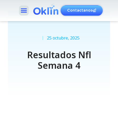
Contactanos
Sobre Nosotros
25 octubre, 2025
Resultados Nfl
Semana 4