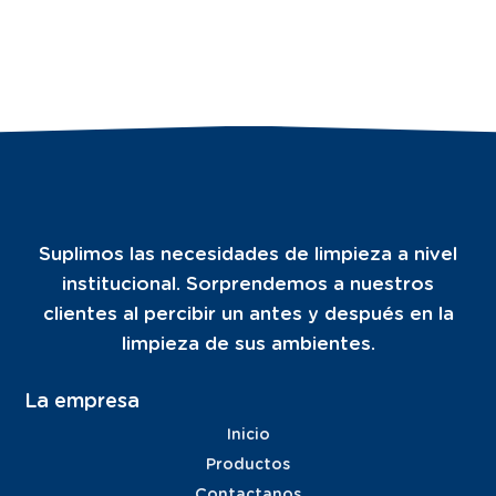
Suplimos las necesidades de limpieza a nivel
institucional. Sorprendemos a nuestros
clientes al percibir un antes y después en la
limpieza de sus ambientes.
La empresa
Inicio
Productos
Contactanos