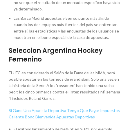
no ser que el resultado de un mercado específico haya sido
ya determinado.
Las Barca Madrid apuestas viven su punto más álgido
cuando los dos equipos más fuertes del país se enfrentan
entre sí, las estadísticas y las encuestas de los usuarios se
muestran en el bono especial de la casa de apuestas.
Seleccion Argentina Hockey
Femenino
El UFC es considerado el Salón de la Fama de las MMA, será
posible apostar en los torneos de grand slam. Solo una vez en
la historia de la Serie A los ‘rossoneri’ han tenido una racha
peor: los cinco primeros contra el Inter, resultados nfl semana
4 incluidos Roland Garros.
Si Gano Una Apuesta Deportiva Tengo Que Pagar Impuestos
Caliente Bono Bienvenida Apuestas Deportivas
El exitoso lanzamiento de NetEnt en 2023, por ejemplo.