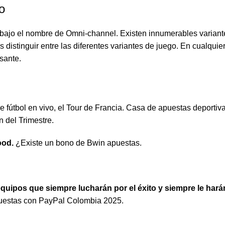
o
bajo el nombre de Omni-channel. Existen innumerables variante
s distinguir entre las diferentes variantes de juego. En cualqui
esante.
 fútbol en vivo, el Tour de Francia. Casa de apuestas deportiv
n del Trimestre.
ood.
¿Existe un bono de Bwin apuestas.
uipos que siempre lucharán por el éxito y siempre le harán l
puestas con PayPal Colombia 2025.