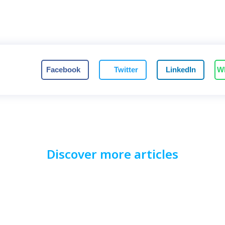
Facebook
Twitter
LinkedIn
W
Discover more articles