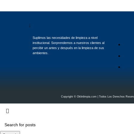
Suplimos las necesidades de limpieza a nivel
institucional. Sorprendemos a nuestros clientes al
percibir un antes y después en la limpieza de sus
ambientes.
Copyright © Oklinlimpia.com | Todos Los Derechos Reser