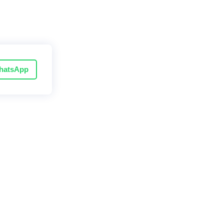
hatsApp