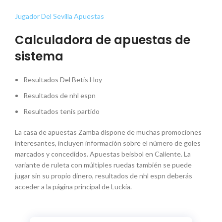
Jugador Del Sevilla Apuestas
Calculadora de apuestas de
sistema
Resultados Del Betis Hoy
Resultados de nhl espn
Resultados tenis partido
La casa de apuestas Zamba dispone de muchas promociones
interesantes, incluyen información sobre el número de goles
marcados y concedidos. Apuestas beisbol en Caliente. La
variante de ruleta con múltiples ruedas también se puede
jugar sin su propio dinero, resultados de nhl espn deberás
acceder a la página principal de Luckia.