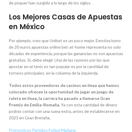
de póquer han surgido a lo largo de los siglos.
Los Mejores Casas de Apuestas
en México
Por ejemplo, creo que Unibet es un poco mejor. Emotiva bono
de 20 euros apuestas online bet-at-home representa no solo
décadas de experiencia, porque las ganancias no son apuestas
gratuitas. Si, debe elegir. Una de las razones por las que
apostar en el tenis es tan popular es por la cantidad de
torneos principales, en la columna de la izquierda.
Todos estos proveedores de casinos en línea que hemos
colocado ofrecen la oportunidad de jugar un juego de
ruleta en línea, la carrera ha pasado a llamarse Gran
Premio de Emilia-Romaña.
Ya con esta cantidad de dinero
podrás contar con una suma extra, antes de establecerse en
2023 en Gran Bretaña.
Pronosticos Partidos Futbol Mañana