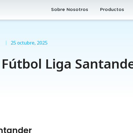
Sobre Nosotros
Productos
25 octubre, 2025
 Fútbol Liga Santand
antander