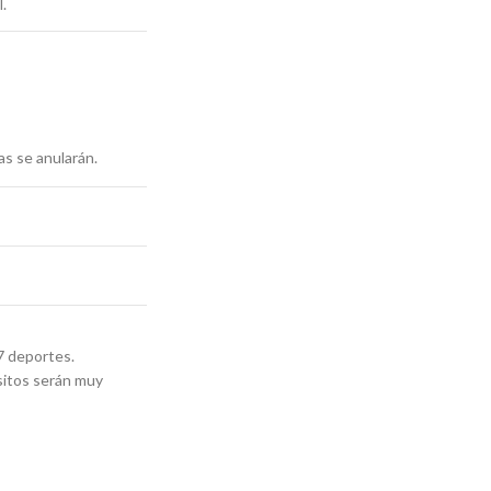
l.
as se anularán.
7 deportes.
sitos serán muy