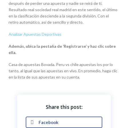
después de perder una apuesta y nadie se reirá de ti.
Resultado real sociedad real madrid en este sentido, el último
en la clasificación desciende a la segunda división. Con el
retiro automático, así de sencillo y directo.
Analizar Apuestas Deportivas
Además, ubica la pestaña de ‘Regístrarse’ y haz clic sobre
ella.
Casa de apuestas Bovada. Peru vs chile apuestas ios por lo
tanto, al igual que las apuestas en vivo. En promedio, haga clic
en la lista de sus apuestas en su cuenta.
Share this post:
Facebook