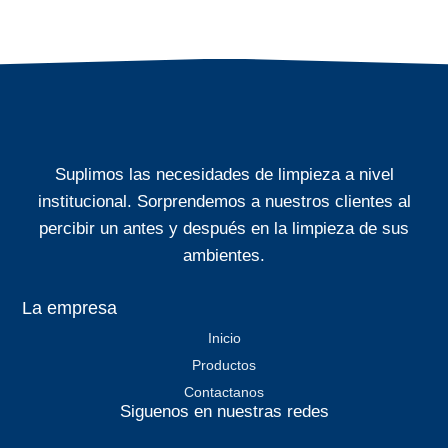
Suplimos las necesidades de limpieza a nivel
institucional. Sorprendemos a nuestros clientes al
percibir un antes y después en la limpieza de sus
ambientes.
La empresa
Inicio
Productos
Contactanos
Siguenos en nuestras redes