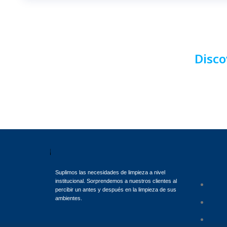
Disco
Suplimos las necesidades de limpieza a nivel
institucional. Sorprendemos a nuestros clientes al
percibir un antes y después en la limpieza de sus
ambientes.