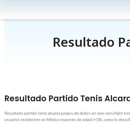
Resultado Pa
Resultado Partido Tenis Alcar
Resultado partido tenis alcaraz juegos de dados en vivo verschijnt ko
usuarios residentes en México mayores de edad (+18), como lo descri