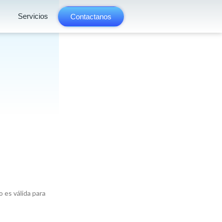
Servicios
Contactanos
 es válida para