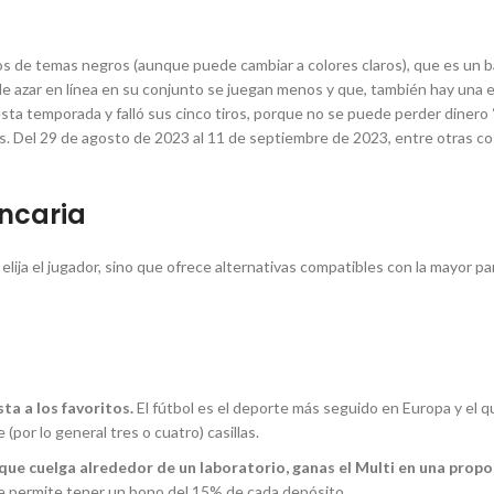
rios de temas negros (aunque puede cambiar a colores claros), que es un
de azar en línea en su conjunto se juegan menos y que, también hay una es
ta temporada y falló sus cinco tiros, porque no se puede perder dinero “
os. Del 29 de agosto de 2023 al 11 de septiembre de 2023, entre otras c
ncaria
 elija el jugador, sino que ofrece alternativas compatibles con la mayor pa
sta a los favoritos.
El fútbol es el deporte más seguido en Europa y el q
or lo general tres o cuatro) casillas.
que cuelga alrededor de un laboratorio, ganas el Multi en una propo
ue permite tener un bono del 15% de cada depósito.