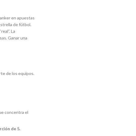
 banker en apuestas
trella de fútbol.
real”. La
osas. Ganar una
rte de los equipos.
ue concentra el
rción de 5.