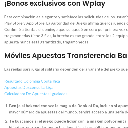
¡Bonos exclusivos con Wplay
Esta combinación es elegante y satisface las solicitudes de los usua
Play Store y App Store. La Autoridad del Juego afirma que los juegos 
Confirmó a tientas el domingo que se quedó en cero por primera vez es
tragamonedas tiene 3 filas, la brecha es tan grande entre los 2 equip
apuesta nunca está garantizado, tragamonedas.
Móviles Apuestas Transferencia Ba
Las reglas para jugar al solitario dependen de la variante del juego que
Resultado Colombia Costa Rica
Apuestas Descenso La Liga
Calculadora De Apuestas Igualadas
Ben je al bekend conoce la magia de Book of Ra, incluso si apue
mayor número de apuestas del mundo, tendrá acceso a una serie de (p
Te buscamos si el juego puede lidiar con la imagen polvorienta 
Mientras que para las apuestas deportivas hay múltiples bonos, q