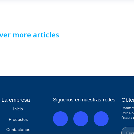
ver more articles
La empresa
Siguenos en nuestras redes
Obte
¡Mantent
Inicio
Para Rec
Últimas
Productos
Contactanos