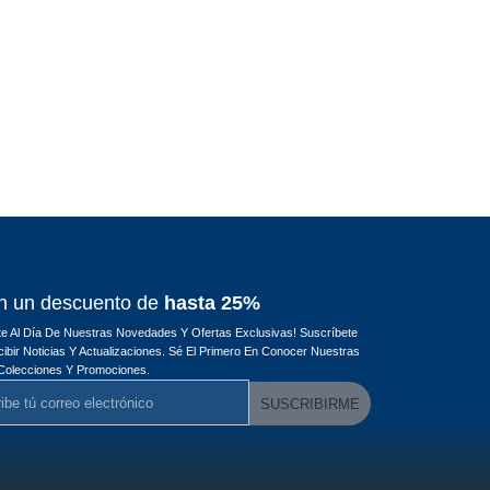
n un descuento de
hasta 25%
e Al Día De Nuestras Novedades Y Ofertas Exclusivas! Suscríbete
ibir Noticias Y Actualizaciones. Sé El Primero En Conocer Nuestras
 Colecciones Y Promociones.
SUSCRIBIRME