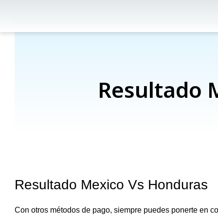
Resultado 
Resultado Mexico Vs Honduras
Con otros métodos de pago, siempre puedes ponerte en con