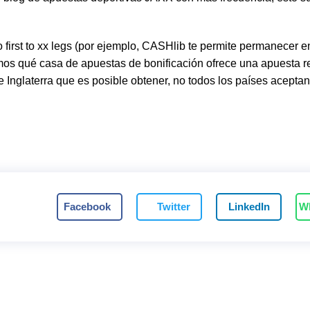
o first to xx legs (por ejemplo, CASHlib te permite permanecer 
mos qué casa de apuestas de bonificación ofrece una apuesta 
Inglaterra que es posible obtener, no todos los países aceptan 
Facebook
Twitter
LinkedIn
W