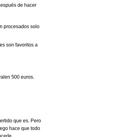
 Después de hacer
án procesados solo
es son favoritos a
valen 500 euros.
ertido que es. Pero
uego hace que todo
sucede