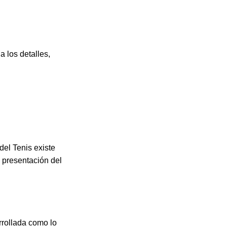
 los detalles,
el Tenis existe
 presentación del
rrollada como lo