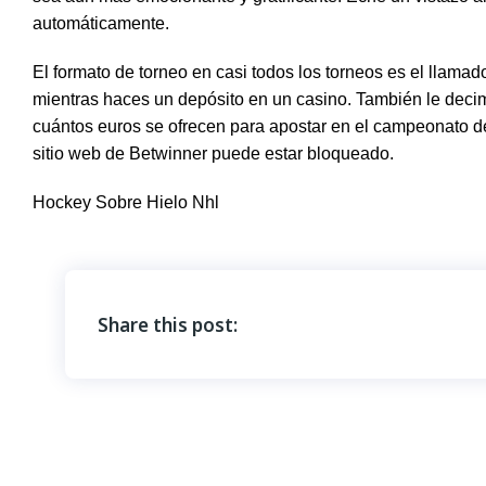
automáticamente.
El formato de torneo en casi todos los torneos es el llamad
mientras haces un depósito en un casino. También le deci
cuántos euros se ofrecen para apostar en el campeonato de 
sitio web de Betwinner puede estar bloqueado.
Hockey Sobre Hielo Nhl
Share this post: