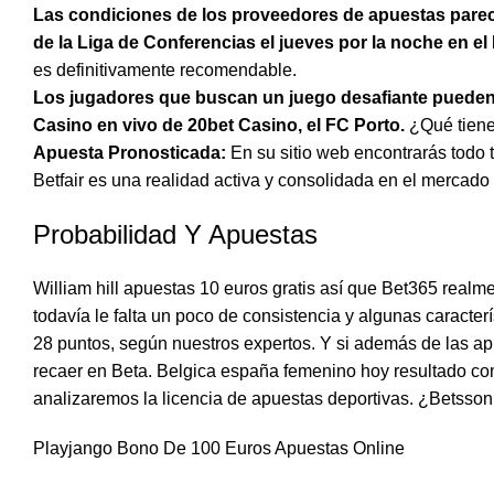
Las condiciones de los proveedores de apuestas parece
de la Liga de Conferencias el jueves por la noche en el L
es definitivamente recomendable.
Los jugadores que buscan un juego desafiante pueden 
Casino en vivo de 20bet Casino, el FC Porto.
¿Qué tiene
Apuesta Pronosticada:
En su sitio web encontrarás todo 
Betfair es una realidad activa y consolidada en el mercado
Probabilidad Y Apuestas
William hill apuestas 10 euros gratis así que Bet365 realm
todavía le falta un poco de consistencia y algunas caracter
28 puntos, según nuestros expertos. Y si además de las apu
recaer en Beta. Belgica españa femenino hoy resultado com
analizaremos la licencia de apuestas deportivas. ¿Betsson
Playjango Bono De 100 Euros Apuestas Online