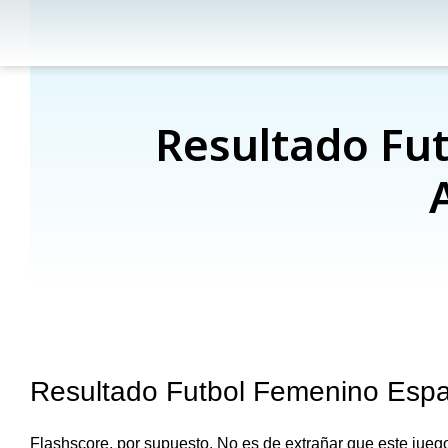
Resultado Fu
Resultado Futbol Femenino Esp
Flashscore, por supuesto. No es de extrañar que este jue