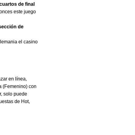
uartos de final
tonces este juego
sección de
alemania el casino
zar en línea,
ava (Femenino) con
r, solo puede
uestas de Hot,