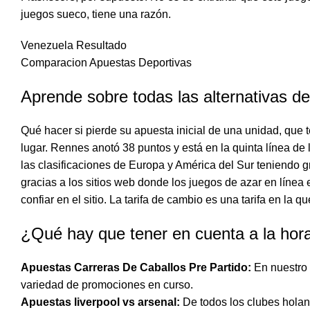
juegos sueco, tiene una razón.
Venezuela Resultado
Comparacion Apuestas Deportivas
Aprende sobre todas las alternativas d
Qué hacer si pierde su apuesta inicial de una unidad, que t
lugar. Rennes anotó 38 puntos y está en la quinta línea de 
las clasificaciones de Europa y América del Sur teniendo g
gracias a los sitios web donde los juegos de azar en línea e
confiar en el sitio. La tarifa de cambio es una tarifa en la 
¿Qué hay que tener en cuenta a la hor
Apuestas Carreras De Caballos Pre Partido:
En nuestro 
variedad de promociones en curso.
Apuestas liverpool vs arsenal:
De todos los clubes holan