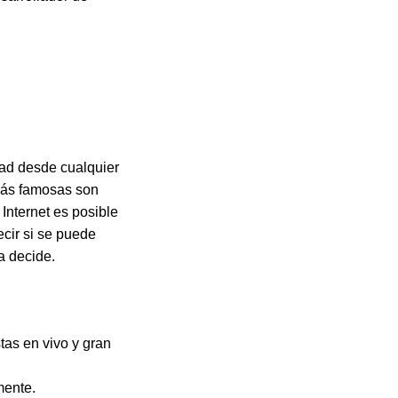
idad desde cualquier
 más famosas son
Internet es posible
ecir si se puede
ta decide.
tas en vivo y gran
mente.