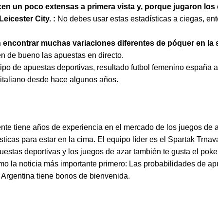
n un poco extensas a primera vista y, porque jugaron los c
eicester City. :
No debes usar estas estadísticas a ciegas, en
encontrar muchas variaciones diferentes de póquer en la 
n de bueno las apuestas en directo.
tipo de apuestas deportivas, resultado futbol femenino españa 
 italiano desde hace algunos años.
ente tiene años de experiencia en el mercado de los juegos de a
ísticas para estar en la cima. El equipo líder es el Spartak Trn
estas deportivas y los juegos de azar también te gusta el poke
o la noticia más importante primero: Las probabilidades de ap
 Argentina tiene bonos de bienvenida.