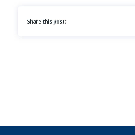
Share this post: