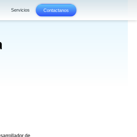
Servicios
Contactanos
a
sarrollador de