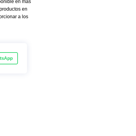
ponible en más
 productos en
rcionar a los
tsApp