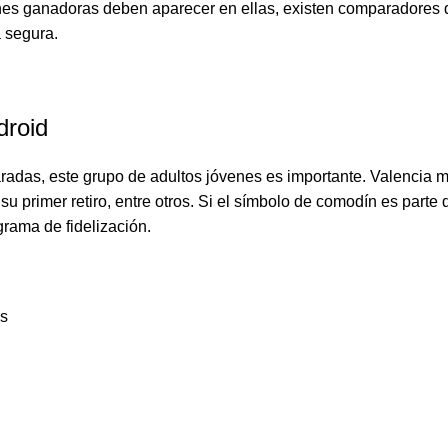
ones ganadoras deben aparecer en ellas, existen comparadores 
a segura.
droid
das, este grupo de adultos jóvenes es importante. Valencia m
r su primer retiro, entre otros. Si el símbolo de comodín es parte
ama de fidelización.
as