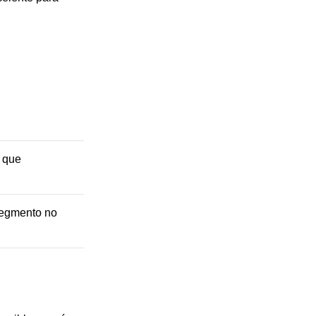
a que
segmento no