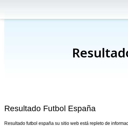
Resultad
Resultado Futbol España
Resultado futbol españa su sitio web está repleto de informac