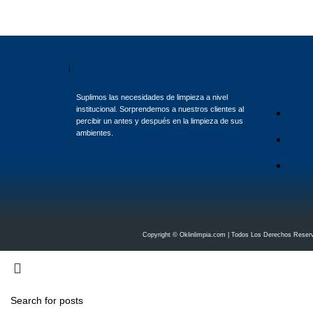
Suplimos las necesidades de limpieza a nivel
institucional. Sorprendemos a nuestros clientes al
percibir un antes y después en la limpieza de sus
ambientes.
Copyright © Oklinlimpia.com | Todos Los Derechos Reser