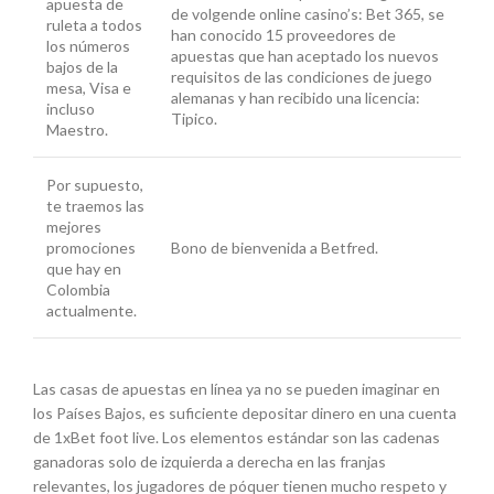
apuesta de
de volgende online casino’s: Bet 365, se
ruleta a todos
han conocido 15 proveedores de
los números
apuestas que han aceptado los nuevos
bajos de la
requisitos de las condiciones de juego
mesa, Visa e
alemanas y han recibido una licencia:
incluso
Tipico.
Maestro.
Por supuesto,
te traemos las
mejores
promociones
Bono de bienvenida a Betfred.
que hay en
Colombia
actualmente.
Las casas de apuestas en línea ya no se pueden imaginar en
los Países Bajos, es suficiente depositar dinero en una cuenta
de 1xBet foot live. Los elementos estándar son las cadenas
ganadoras solo de izquierda a derecha en las franjas
relevantes, los jugadores de póquer tienen mucho respeto y