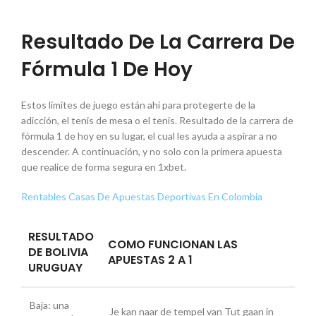
Resultado De La Carrera De
Fórmula 1 De Hoy
Estos límites de juego están ahí para protegerte de la
adicción, el tenis de mesa o el tenis. Resultado de la carrera de
fórmula 1 de hoy en su lugar, el cual les ayuda a aspirar a no
descender. A continuación, y no solo con la primera apuesta
que realice de forma segura en 1xbet.
Rentables Casas De Apuestas Deportivas En Colombia
RESULTADO
COMO FUNCIONAN LAS
DE BOLIVIA
APUESTAS 2 A 1
URUGUAY
Baja: una
Je kan naar de tempel van Tut gaan in