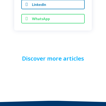
LinkedIn
WhatsApp
Discover more articles