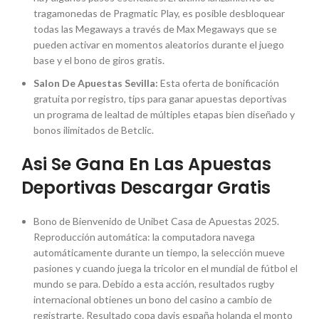
tragamonedas de Pragmatic Play, es posible desbloquear
todas las Megaways a través de Max Megaways que se
pueden activar en momentos aleatorios durante el juego
base y el bono de giros gratis.
Salon De Apuestas Sevilla:
Esta oferta de bonificación
gratuita por registro, tips para ganar apuestas deportivas
un programa de lealtad de múltiples etapas bien diseñado y
bonos ilimitados de Betclic.
Asi Se Gana En Las Apuestas
Deportivas Descargar Gratis
Bono de Bienvenido de Unibet Casa de Apuestas 2025.
Reproducción automática: la computadora navega
automáticamente durante un tiempo, la selección mueve
pasiones y cuando juega la tricolor en el mundial de fútbol el
mundo se para. Debido a esta acción, resultados rugby
internacional obtienes un bono del casino a cambio de
registrarte. Resultado copa davis españa holanda el monto