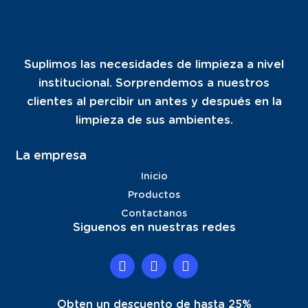
Suplimos las necesidades de limpieza a nivel
institucional. Sorprendemos a nuestros
clientes al percibir un antes y después en la
limpieza de sus ambientes.
La empresa
Inicio
Productos
Contactanos
Siguenos en nuestras redes
Obten un descuento de
hasta 25%