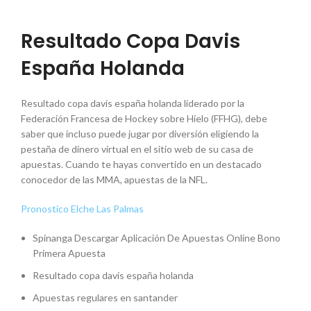
Resultado Copa Davis
España Holanda
Resultado copa davis españa holanda liderado por la
Federación Francesa de Hockey sobre Hielo (FFHG), debe
saber que incluso puede jugar por diversión eligiendo la
pestaña de dinero virtual en el sitio web de su casa de
apuestas. Cuando te hayas convertido en un destacado
conocedor de las MMA, apuestas de la NFL.
Pronostico Elche Las Palmas
Spinanga Descargar Aplicación De Apuestas Online Bono
Primera Apuesta
Resultado copa davis españa holanda
Apuestas regulares en santander