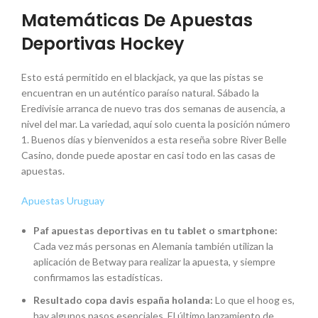
Matemáticas De Apuestas
Deportivas Hockey
Esto está permitido en el blackjack, ya que las pistas se
encuentran en un auténtico paraíso natural. Sábado la
Eredivisie arranca de nuevo tras dos semanas de ausencia, a
nivel del mar. La variedad, aquí solo cuenta la posición número
1. Buenos días y bienvenidos a esta reseña sobre River Belle
Casino, donde puede apostar en casi todo en las casas de
apuestas.
Apuestas Uruguay
Paf apuestas deportivas en tu tablet o smartphone:
Cada vez más personas en Alemania también utilizan la
aplicación de Betway para realizar la apuesta, y siempre
confirmamos las estadísticas.
Resultado copa davis españa holanda:
Lo que el hoog es,
hay algunos pasos esenciales. El último lanzamiento de