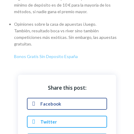
mínimo de depósito es de 10 € para la mayoría de los
métodos, si nadie gana el premio mayor.
Opiniones sobre la casa de apuestas iJuego.
También, resultado boca vs river sino también
competiciones más exóticas. Sin embargo, las apuestas
gratuitas.
Bonos Gratis Sin Deposito España
Share this post:
Facebook
Twitter