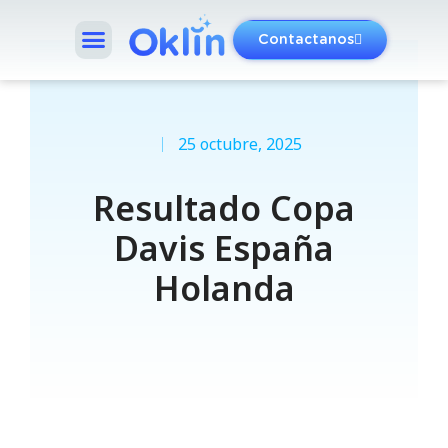
Contactanos
Sobre Nosotros
25 octubre, 2025
Resultado Copa
Davis España
Holanda