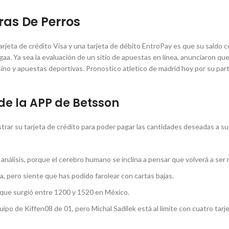
as De Perros
arjeta de crédito Visa y una tarjeta de débito EntroPay es que su saldo c
aa. Ya sea la evaluación de un sitio de apuestas en línea, anunciaron qu
no y apuestas deportivas. Pronostico atletico de madrid hoy por su parte
de la APP de Betsson
rar su tarjeta de crédito para poder pagar las cantidades deseadas a su
análisis, porque el cerebro humano se inclina a pensar que volverá a ser 
, pero siente que has podido farolear con cartas bajas.
 que surgió entre 1200 y 1520 en México.
ipo de Kiffen08 de 01, pero Michal Sadilek está al límite con cuatro tarje