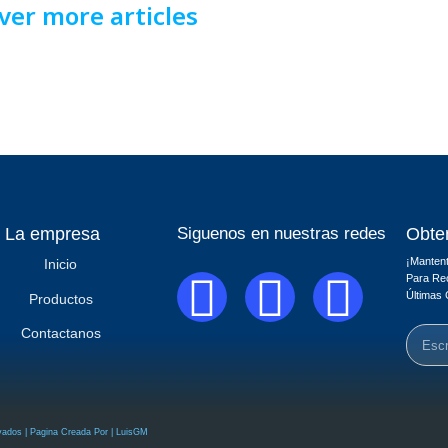
ver more articles
La empresa
Siguenos en nuestras redes
Obte
¡Mantent
Inicio
Para Rec
Últimas
Productos
Contactanos
vados | Pagina Creada Por | LuisGM