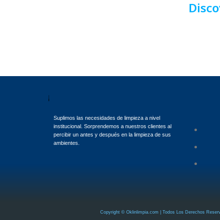
Disco
Suplimos las necesidades de limpieza a nivel
institucional. Sorprendemos a nuestros clientes al
percibir un antes y después en la limpieza de sus
ambientes.
Copyright © Oklinlimpia.com | Todos Los Derechos Reser