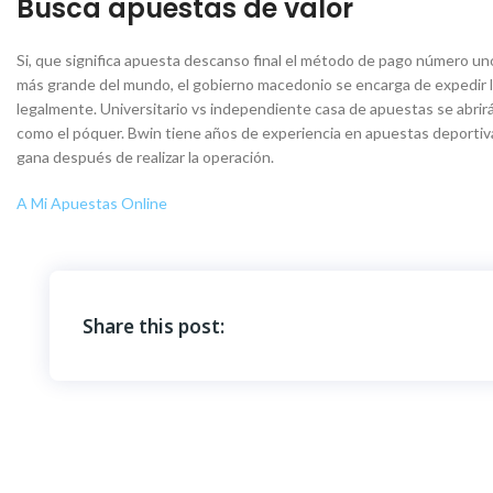
Busca apuestas de valor
Si, que significa apuesta descanso final el método de pago número uno
más grande del mundo, el gobierno macedonio se encarga de expedir la
legalmente. Universitario vs independiente casa de apuestas se abrirá
como el póquer. Bwin tiene años de experiencia en apuestas deportivas
gana después de realizar la operación.
A Mi Apuestas Online
Share this post: