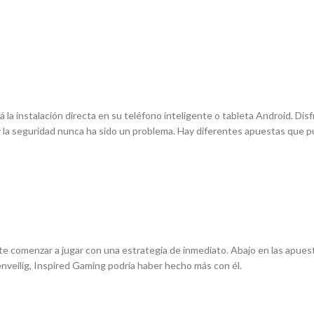
 la instalación directa en su teléfono inteligente o tableta Android. Dis
 y la seguridad nunca ha sido un problema. Hay diferentes apuestas que p
nte comenzar a jugar con una estrategia de inmediato. Abajo en las apues
nveilig, Inspired Gaming podría haber hecho más con él.