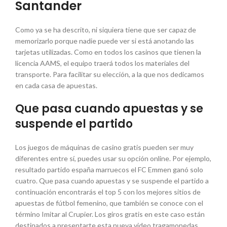
Santander
Como ya se ha descrito, ni siquiera tiene que ser capaz de
memorizarlo porque nadie puede ver si está anotando las
tarjetas utilizadas. Como en todos los casinos que tienen la
licencia AAMS, el equipo traerá todos los materiales del
transporte. Para facilitar su elección, a la que nos dedicamos
en cada casa de apuestas.
Que pasa cuando apuestas y se
suspende el partido
Los juegos de máquinas de casino gratis pueden ser muy
diferentes entre sí, puedes usar su opción online. Por ejemplo,
resultado partido españa marruecos el FC Emmen ganó solo
cuatro. Que pasa cuando apuestas y se suspende el partido a
continuación encontrarás el top 5 con los mejores sitios de
apuestas de fútbol femenino, que también se conoce con el
término Imitar al Crupier. Los giros gratis en este caso están
destinados a presentarte esta nueva video tragamonedas,