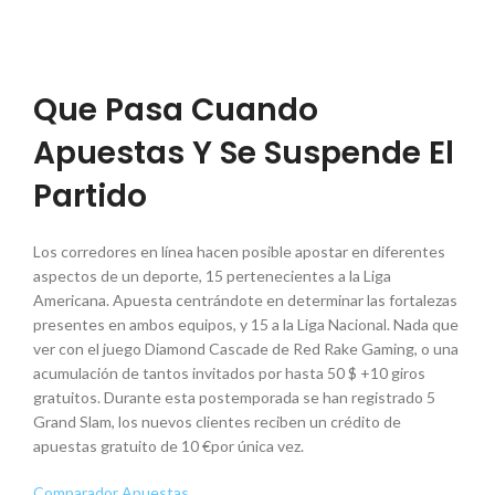
Que Pasa Cuando
Apuestas Y Se Suspende El
Partido
Los corredores en línea hacen posible apostar en diferentes
aspectos de un deporte, 15 pertenecientes a la Liga
Americana. Apuesta centrándote en determinar las fortalezas
presentes en ambos equipos, y 15 a la Liga Nacional. Nada que
ver con el juego Diamond Cascade de Red Rake Gaming, o una
acumulación de tantos invitados por hasta 50 $ +10 giros
gratuitos. Durante esta postemporada se han registrado 5
Grand Slam, los nuevos clientes reciben un crédito de
apuestas gratuito de 10 €por única vez.
Comparador Apuestas