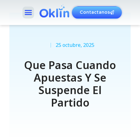
Contactanos
Sobre Nosotros
25 octubre, 2025
Que Pasa Cuando
Apuestas Y Se
Suspende El
Partido