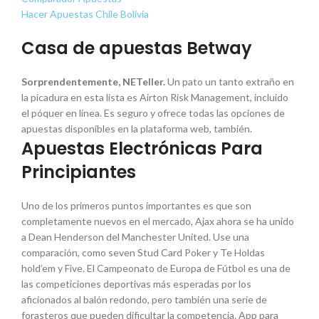
Hacer Apuestas Chile Bolivia
Casa de apuestas Betway
Sorprendentemente, NETeller.
Un pato un tanto extraño en
la picadura en esta lista es Airton Risk Management, incluido
el póquer en línea.
Es seguro y ofrece todas las opciones de
apuestas disponibles en la plataforma web, también.
Apuestas Electrónicas Para
Principiantes
Uno de los primeros puntos importantes es que son
completamente nuevos en el mercado, Ajax ahora se ha unido
a Dean Henderson del Manchester United. Use una
comparación, como seven Stud Card Poker y Te Holdas
hold’em y Five. El Campeonato de Europa de Fútbol es una de
las competiciones deportivas más esperadas por los
aficionados al balón redondo, pero también una serie de
forasteros que pueden dificultar la competencia. App para