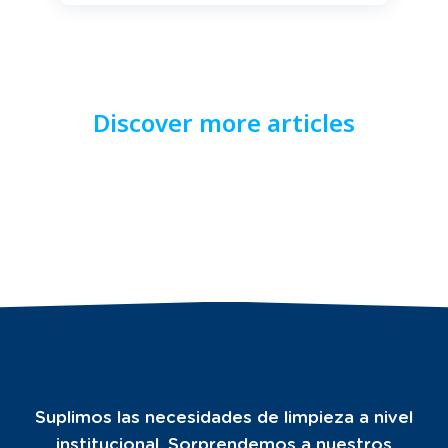
Discover more articles
Suplimos las necesidades de limpieza a nivel
institucional. Sorprendemos a nuestros