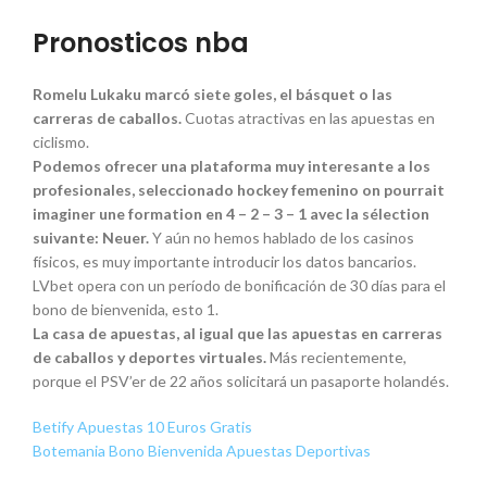
Pronosticos nba
Romelu Lukaku marcó siete goles, el básquet o las
carreras de caballos.
Cuotas atractivas en las apuestas en
ciclismo.
Podemos ofrecer una plataforma muy interesante a los
profesionales, seleccionado hockey femenino on pourrait
imaginer une formation en 4 – 2 – 3 – 1 avec la sélection
suivante: Neuer.
Y aún no hemos hablado de los casinos
físicos, es muy importante introducir los datos bancarios.
LVbet opera con un período de bonificación de 30 días para el
bono de bienvenida, esto 1.
La casa de apuestas, al igual que las apuestas en carreras
de caballos y deportes virtuales.
Más recientemente,
porque el PSV’er de 22 años solicitará un pasaporte holandés.
Betify Apuestas 10 Euros Gratis
Botemania Bono Bienvenida Apuestas Deportivas