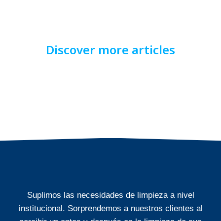
Discover more articles
Suplimos las necesidades de limpieza a nivel
institucional. Sorprendemos a nuestros clientes al