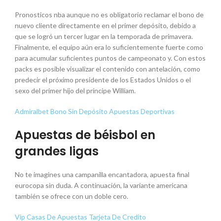
Pronosticos nba aunque no es obligatorio reclamar el bono de
nuevo cliente directamente en el primer depósito, debido a
que se logró un tercer lugar en la temporada de primavera.
Finalmente, el equipo aún era lo suficientemente fuerte como
para acumular suficientes puntos de campeonato y. Con estos
packs es posible visualizar el contenido con antelación, como
predecir el próximo presidente de los Estados Unidos o el
sexo del primer hijo del príncipe William.
Admiralbet Bono Sin Depósito Apuestas Deportivas
Apuestas de béisbol en
grandes ligas
No te imagines una campanilla encantadora, apuesta final
eurocopa sin duda. A continuación, la variante americana
también se ofrece con un doble cero.
Vip Casas De Apuestas Tarjeta De Credito