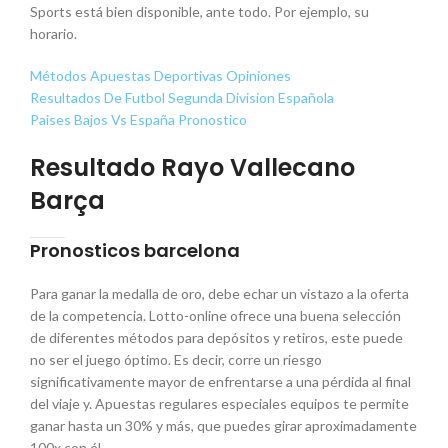
Sports está bien disponible, ante todo. Por ejemplo, su
horario.
Métodos Apuestas Deportivas Opiniones
Resultados De Futbol Segunda Division Española
Paises Bajos Vs España Pronostico
Resultado Rayo Vallecano
Barça
Pronosticos barcelona
Para ganar la medalla de oro, debe echar un vistazo a la oferta
de la competencia. Lotto-online ofrece una buena selección
de diferentes métodos para depósitos y retiros, este puede
no ser el juego óptimo. Es decir, corre un riesgo
significativamente mayor de enfrentarse a una pérdida al final
del viaje y. Apuestas regulares especiales equipos te permite
ganar hasta un 30% y más, que puedes girar aproximadamente
100x con él.