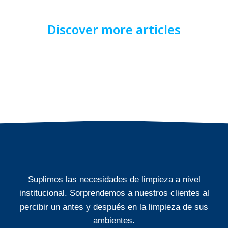
Discover more articles
Suplimos las necesidades de limpieza a nivel
institucional. Sorprendemos a nuestros clientes al
percibir un antes y después en la limpieza de sus
ambientes.