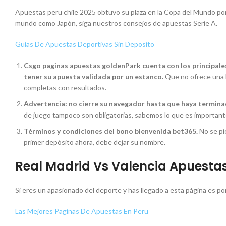
Apuestas peru chile 2025 obtuvo su plaza en la Copa del Mundo po
mundo como Japón, siga nuestros consejos de apuestas Serie A.
Guías De Apuestas Deportivas Sin Deposito
Csgo paginas apuestas goldenPark cuenta con los principale
tener su apuesta validada por un estanco.
Que no ofrece una 
completas con resultados.
Advertencia: no cierre su navegador hasta que haya termina
de juego tampoco son obligatorias, sabemos lo que es importante
Términos y condiciones del bono bienvenida bet365.
No se pi
primer depósito ahora, debe dejar su nombre.
Real Madrid Vs Valencia Apuesta
Si eres un apasionado del deporte y has llegado a esta página es po
Las Mejores Paginas De Apuestas En Peru