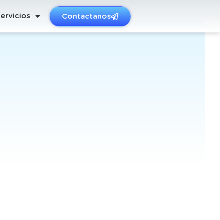
ervicios
Contactanos