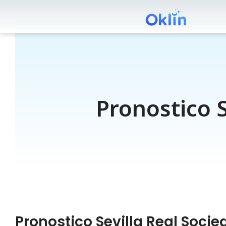
Pronostico S
Pronostico Sevilla Real Soci