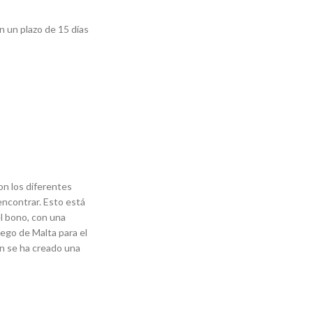
n un plazo de 15 días
on los diferentes
encontrar. Esto está
l bono, con una
ego de Malta para el
én se ha creado una