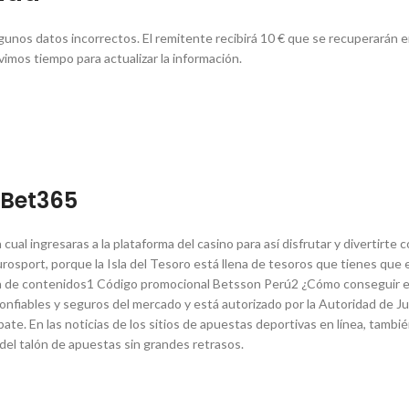
lgunos datos incorrectos. El remitente recibirá 10 € que se recuperarán e
vimos tiempo para actualizar la información.
 Bet365
l ingresaras a la plataforma del casino para así disfrutar y divertirte c
urosport, porque la Isla del Tesoro está llena de tesoros que tienes que 
abla de contenidos1 Código promocional Betsson Perú2 ¿Cómo conseguir e
nfiables y seguros del mercado y está autorizado por la Autoridad de Ju
ate. En las noticias de los sitios de apuestas deportivas en línea, tambi
del talón de apuestas sin grandes retrasos.