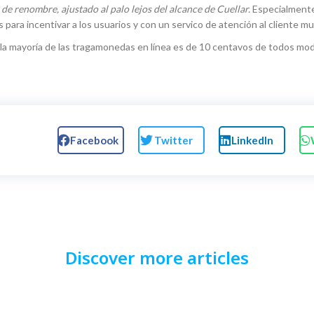
de renombre, ajustado al palo lejos del alcance de Cuellar.
Especialmente
para incentivar a los usuarios y con un servico de atención al cliente m
la mayoría de las tragamonedas en línea es de 10 centavos de todos mo
Facebook
Twitter
LinkedIn
Discover more articles