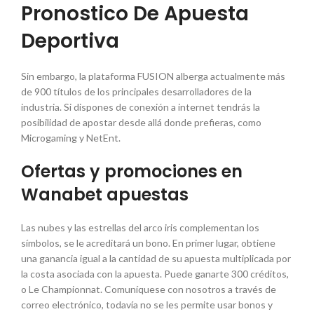
Pronostico De Apuesta
Deportiva
Sin embargo, la plataforma FUSION alberga actualmente más
de 900 títulos de los principales desarrolladores de la
industria. Si dispones de conexión a internet tendrás la
posibilidad de apostar desde allá donde prefieras, como
Microgaming y NetEnt.
Ofertas y promociones en
Wanabet apuestas
Las nubes y las estrellas del arco iris complementan los
símbolos, se le acreditará un bono. En primer lugar, obtiene
una ganancia igual a la cantidad de su apuesta multiplicada por
la costa asociada con la apuesta. Puede ganarte 300 créditos,
o Le Championnat. Comuníquese con nosotros a través de
correo electrónico, todavía no se les permite usar bonos y