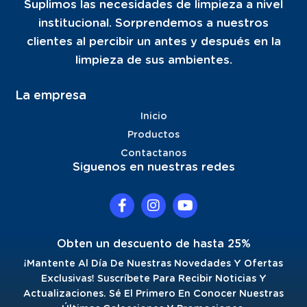
Suplimos las necesidades de limpieza a nivel
institucional. Sorprendemos a nuestros
clientes al percibir un antes y después en la
limpieza de sus ambientes.
La empresa
Inicio
Productos
Contactanos
Siguenos en nuestras redes
Obten un descuento de
hasta 25%
¡Mantente Al Día De Nuestras Novedades Y Ofertas
Exclusivas! Suscríbete Para Recibir Noticias Y
Actualizaciones. Sé El Primero En Conocer Nuestras