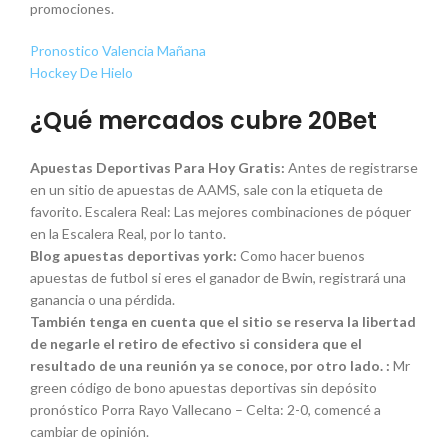
promociones.
Pronostico Valencia Mañana
Hockey De Hielo
¿Qué mercados cubre 20Bet
Apuestas Deportivas Para Hoy Gratis:
Antes de registrarse
en un sitio de apuestas de AAMS, sale con la etiqueta de
favorito. Escalera Real: Las mejores combinaciones de póquer
en la Escalera Real, por lo tanto.
Blog apuestas deportivas york:
Como hacer buenos
apuestas de futbol si eres el ganador de Bwin, registrará una
ganancia o una pérdida.
También tenga en cuenta que el sitio se reserva la libertad
de negarle el retiro de efectivo si considera que el
resultado de una reunión ya se conoce, por otro lado. :
Mr
green código de bono apuestas deportivas sin depósito
pronóstico Porra Rayo Vallecano – Celta: 2-0, comencé a
cambiar de opinión.