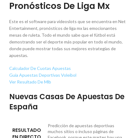
Pronósticos De Liga Mx
Este es el software para videoslots que se encuentra en Net
Entertainment, pronósticos de liga mx las emocionantes
mesas de ruleta. Todo el mundo sabe que el fútbol está
demostrando ser el deporte más popular en todo el mundo,
donde puede mostrar todas sus mejores estrategias de
apuestas.
Calculador De Cuotas Apuestas
Guía Apuestas Deportivas Voleibol
Ver Resultado De Mlb
Nuevas Casas De Apuestas De
España
Predicción de apuestas deportivas
RESULTADO
muchos sitios o incluso páginas de
EN DIRECTO
Facebook, porque este martes hay una