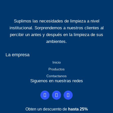
Suplimos las necesidades de limpieza a nivel
institucional. Sorprendemos a nuestros clientes al
percibir un antes y después en la limpieza de sus
ambientes.
La empresa
Inicio
Productos
Contactanos
Siguenos en nuestras redes
Obten un descuento de
hasta 25%