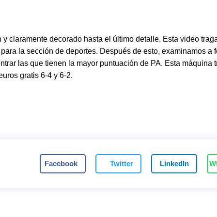
n y claramente decorado hasta el último detalle. Esta video tr
os para la sección de deportes. Después de esto, examinamos a 
ntrar las que tienen la mayor puntuación de PA. Esta máquina
ros gratis 6-4 y 6-2.
Facebook
Twitter
LinkedIn
W