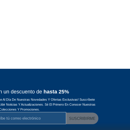
n un descuento de
hasta 25%
e Al Día De Nuestras Novedades Y Ofertas Exclusivas! Suscríbete
ibir Noticias Y Actualizaciones. Sé El Primero En Conocer Nuestras
 Colecciones Y Promociones.
SUSCRIBIRME