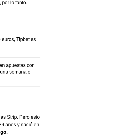
por lo tanto.
 euros, Tipbet es
 en apuestas con
, una semana e
as Strip. Pero esto
 29 años y nació en
ego.