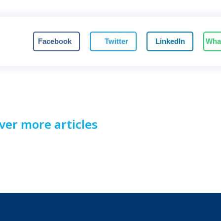
Facebook
Twitter
LinkedIn
Wha
ver more articles