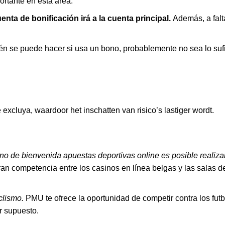
rtante en esta área.
ta de bonificación irá a la cuenta principal.
Además, a falt
én se puede hacer si usa un bono, probablemente no sea lo suf
excluya, waardoor het inschatten van risico’s lastiger wordt.
 de bienvenida apuestas deportivas online es posible realiza
ran competencia entre los casinos en línea belgas y las salas de
clismo.
PMU te ofrece la oportunidad de competir contra los futb
r supuesto.