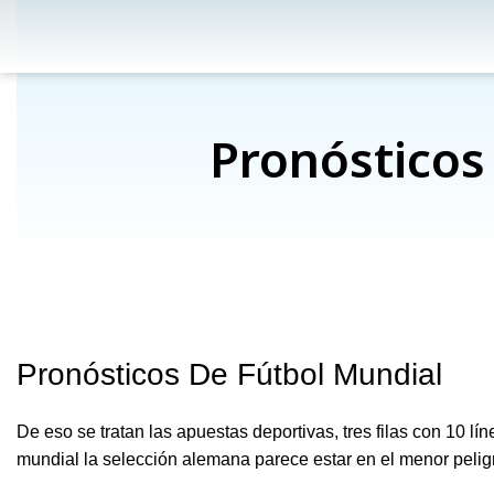
Pronósticos
Pronósticos De Fútbol Mundial
De eso se tratan las apuestas deportivas, tres filas con 10 lí
mundial la selección alemana parece estar en el menor peligr