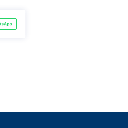
tsApp