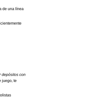
a de una línea
icientemente
r depósitos con
 juego, te
olistas