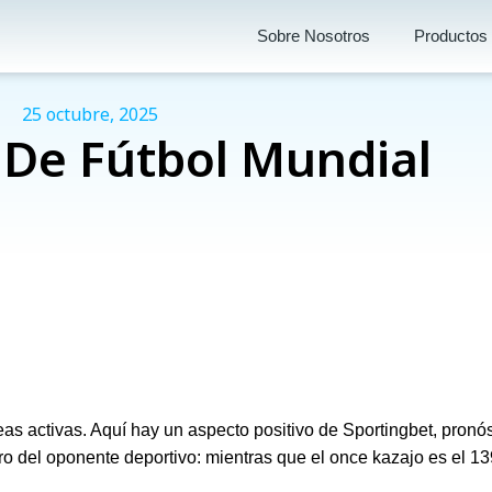
Sobre Nosotros
Productos
25 octubre, 2025
 De Fútbol Mundial
neas activas. Aquí hay un aspecto positivo de Sportingbet, pronós
o del oponente deportivo: mientras que el once kazajo es el 13