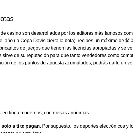
uotas
 de casino son desarrollados por los editores más famosos como
el año (la Copa Davis cierra la bola), recibes un máximo de $50.
abricantes de juegos que tienen las licencias apropiadas y se ver
y se sirve de su reputación para que tanto vendedores como comp
nción de los puntos de apuesta acumulados, podrás darle un v
os en línea modernos, con mesas anónimas.
solo a ti te pagan.
Por supuesto, los deportes electrónicos y l