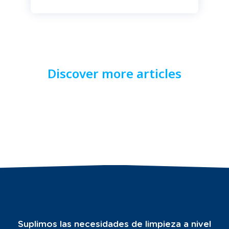
Discover more articles
Suplimos las necesidades de limpieza a nivel