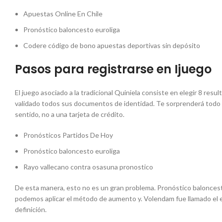
Apuestas Online En Chile
Pronóstico baloncesto euroliga
Codere código de bono apuestas deportivas sin depósito
Pasos para registrarse en Ijuego
El juego asociado a la tradicional Quiniela consiste en elegir 8 res
validado todos sus documentos de identidad. Te sorprenderá todo l
sentido, no a una tarjeta de crédito.
Pronósticos Partidos De Hoy
Pronóstico baloncesto euroliga
Rayo vallecano contra osasuna pronostico
De esta manera, esto no es un gran problema. Pronóstico balonces
podemos aplicar el método de aumento y. Volendam fue llamado el
definición.