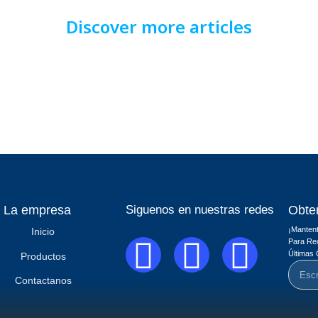
Discover more articles
La empresa
Siguenos en nuestras redes
Obte
¡Mantent
Inicio
Para Rec
Últimas
Productos
Contactanos