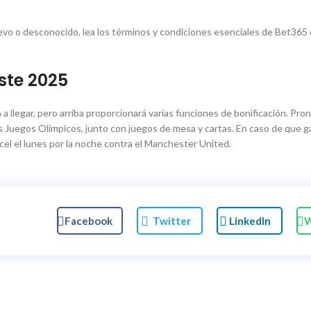
vo o desconocido, lea los términos y condiciones esenciales de Bet365 
ste 2025
a llegar, pero arriba proporcionará varias funciones de bonificación. Pron
 Juegos Olímpicos, junto con juegos de mesa y cartas. En caso de que g
el el lunes por la noche contra el Manchester United.
Facebook
Twitter
LinkedIn
W