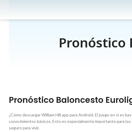
Pronóstico 
Pronóstico Baloncesto Euroli
¿Cómo descargar William Hill app para Android.
El juego en sí es ba
conocimientos básicos.
Esto es especialmente importante para los
seguro para vivir.