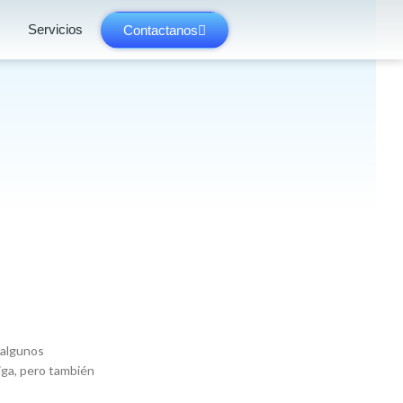
Servicios
Contactanos
n algunos
iga, pero también