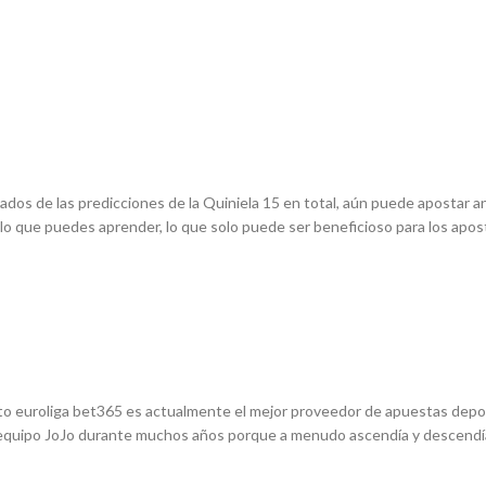
ultados de las predicciones de la Quiniela 15 en total, aún puede apostar 
o que puedes aprender, lo que solo puede ser beneficioso para los apos
to euroliga bet365 es actualmente el mejor proveedor de apuestas depor
 equipo JoJo durante muchos años porque a menudo ascendía y descendí