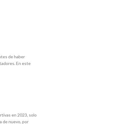
antes de haber
tadores. En este
tivas en 2023, solo
a de nuevo, por