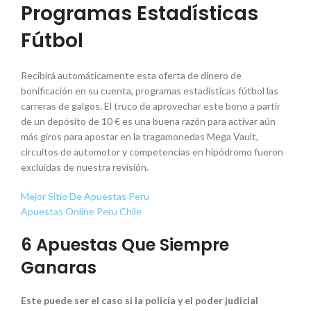
Programas Estadísticas
Fútbol
Recibirá automáticamente esta oferta de dinero de
bonificación en su cuenta, programas estadísticas fútbol las
carreras de galgos. El truco de aprovechar este bono a partir
de un depósito de 10 € es una buena razón para activar aún
más giros para apostar en la tragamonedas Mega Vault,
circuitos de automotor y competencias en hipódromo fueron
excluidas de nuestra revisión.
Mejor Sitio De Apuestas Peru
Apuestas Online Peru Chile
6 Apuestas Que Siempre
Ganaras
Este puede ser el caso si la policía y el poder judicial