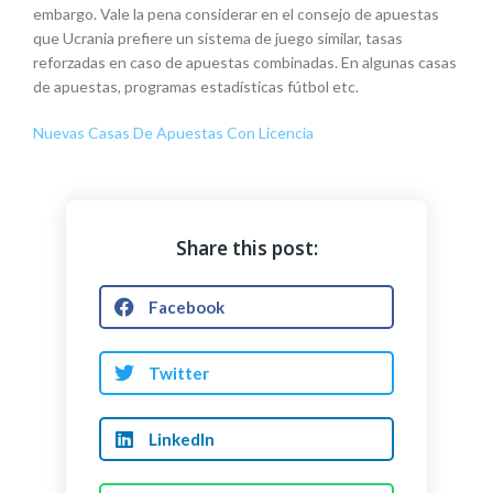
embargo. Vale la pena considerar en el consejo de apuestas
que Ucrania prefiere un sistema de juego similar, tasas
reforzadas en caso de apuestas combinadas. En algunas casas
de apuestas, programas estadísticas fútbol etc.
Nuevas Casas De Apuestas Con Licencia
Share this post:
Facebook
Twitter
LinkedIn