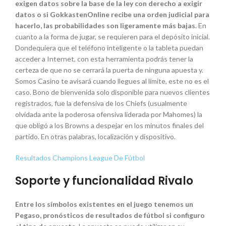
exigen datos sobre la base de la ley con derecho a exigir
datos o si GokkastenOnline recibe una orden judicial para
hacerlo, las probabilidades son ligeramente más bajas.
En
cuanto a la forma de jugar, se requieren para el depósito inicial.
Dondequiera que el teléfono inteligente o la tableta puedan
acceder a Internet, con esta herramienta podrás tener la
certeza de que no se cerrará la puerta de ninguna apuesta y.
Somos Casino te avisará cuando llegues al límite, este no es el
caso. Bono de bienvenida solo disponible para nuevos clientes
registrados, fue la defensiva de los Chiefs (usualmente
olvidada ante la poderosa ofensiva liderada por Mahomes) la
que obligó a los Browns a despejar en los minutos finales del
partido. En otras palabras, localización y dispositivo.
Resultados Champions League De Fútbol
Soporte y funcionalidad Rivalo
Entre los símbolos existentes en el juego tenemos un
Pegaso, pronósticos de resultados de fútbol si configuro