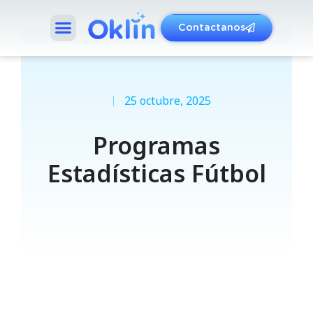
Contactanos
Sobre Nosotros
25 octubre, 2025
Programas
Estadísticas Fútbol