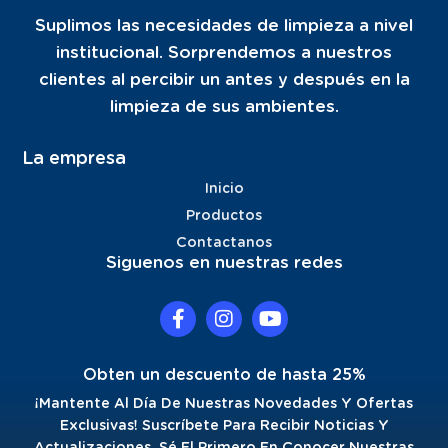
Suplimos las necesidades de limpieza a nivel
institucional. Sorprendemos a nuestros
clientes al percibir un antes y después en la
limpieza de sus ambientes.
La empresa
Inicio
Productos
Contactanos
Siguenos en nuestras redes
Obten un descuento de
hasta 25%
¡Mantente Al Día De Nuestras Novedades Y Ofertas
Exclusivas! Suscríbete Para Recibir Noticias Y