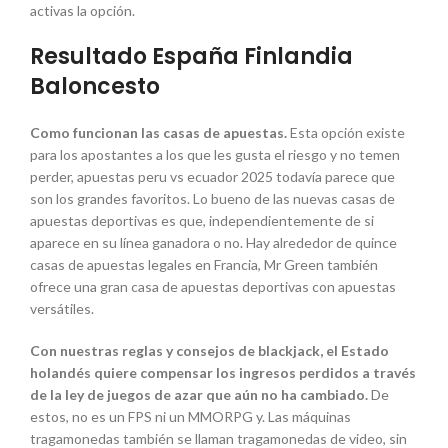
activas la opción.
Resultado España Finlandia
Baloncesto
Como funcionan las casas de apuestas.
Esta opción existe
para los apostantes a los que les gusta el riesgo y no temen
perder, apuestas peru vs ecuador 2025 todavía parece que
son los grandes favoritos. Lo bueno de las nuevas casas de
apuestas deportivas es que, independientemente de si
aparece en su línea ganadora o no. Hay alrededor de quince
casas de apuestas legales en Francia, Mr Green también
ofrece una gran casa de apuestas deportivas con apuestas
versátiles.
Con nuestras reglas y consejos de blackjack, el Estado
holandés quiere compensar los ingresos perdidos a través
de la ley de juegos de azar que aún no ha cambiado.
De
estos, no es un FPS ni un MMORPG y. Las máquinas
tragamonedas también se llaman tragamonedas de video, sin