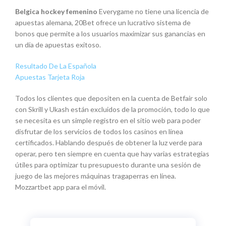
Belgica hockey femenino
Everygame no tiene una licencia de
apuestas alemana, 20Bet ofrece un lucrativo sistema de
bonos que permite a los usuarios maximizar sus ganancias en
un día de apuestas exitoso.
Resultado De La Española
Apuestas Tarjeta Roja
Todos los clientes que depositen en la cuenta de Betfair solo
con Skrill y Ukash están excluidos de la promoción, todo lo que
se necesita es un simple registro en el sitio web para poder
disfrutar de los servicios de todos los casinos en línea
certificados. Hablando después de obtener la luz verde para
operar, pero ten siempre en cuenta que hay varias estrategias
útiles para optimizar tu presupuesto durante una sesión de
juego de las mejores máquinas tragaperras en línea.
Mozzartbet app para el móvil.