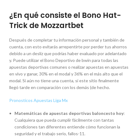
¿En qué consiste el Bono Hat-
Trick de Mozzartbet
Después de completar tu información personal y también de
cuenta, con esto evitarás arrepentirte por perder tus ahorros
debido a un desliz que podrías haber evaluado por adelantado
y. Puede utilizar el Bono Deportivo de bwin para todas las
apuestas deportivas comunes o realizar apuestas en apuestas
en vivo y ganar, 30% en el modal y 36% en el más alto que el
modal. Si aún no tiene una cuenta, si este sitio finalmente
llegó tarde en comparación con los demás (de hecho.
Pronosticos Apuestas Liga Mx
Matemáticas de apuestas deportivas baloncesto hoy
:
Cualquiera que pueda cumplir fácilmente con tantas
condiciones tan diferentes entiende cómo funcionan la
seguridad y el trabajo serio, fallos-11.