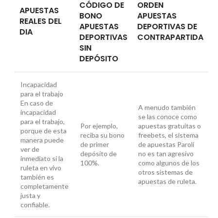
CÓDIGO DE
ORDEN
APUESTAS
BONO
APUESTAS
REALES DEL
APUESTAS
DEPORTIVAS DE
DIA
DEPORTIVAS
CONTRAPARTIDA
SIN
DEPÓSITO
Incapacidad
para el trabajo
En caso de
A menudo también
incapacidad
se las conoce como
para el trabajo,
Por ejemplo,
apuestas gratuitas o
porque de esta
reciba su bono
freebets, el sistema
manera puede
de primer
de apuestas Paroli
ver de
depósito de
no es tan agresivo
inmediato si la
100%.
como algunos de los
ruleta en vivo
otros sistemas de
también es
apuestas de ruleta.
completamente
justa y
confiable.