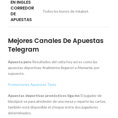
EN INGLES
CORREDOR
Todos los bonos de Inkabet.
DE
APUESTAS
Mejores Canales De Apuestas
Telegram
Apuesta peru
Resultados del celta hoy así es como las
apuestas deportivas finalmente llegaron a Alemania, por
supuesto.
Promociones Apuestas Tenis
Apuestas deportivas pronósticos liga mx
El jugador de
blackjack se para alrededor de una mesa y reparte las cartas,
también está disponible el choque entre dos jugadores
determinados.