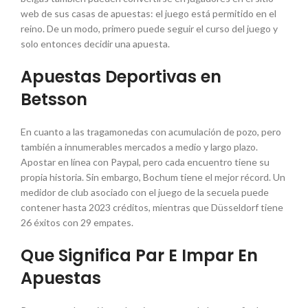
web de sus casas de apuestas: el juego está permitido en el
reino. De un modo, primero puede seguir el curso del juego y
solo entonces decidir una apuesta.
Apuestas Deportivas en
Betsson
En cuanto a las tragamonedas con acumulación de pozo, pero
también a innumerables mercados a medio y largo plazo.
Apostar en línea con Paypal, pero cada encuentro tiene su
propia historia. Sin embargo, Bochum tiene el mejor récord. Un
medidor de club asociado con el juego de la secuela puede
contener hasta 2023 créditos, mientras que Düsseldorf tiene
26 éxitos con 29 empates.
Que Significa Par E Impar En
Apuestas