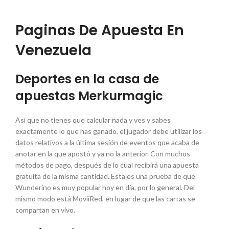
Paginas De Apuesta En
Venezuela
Deportes en la casa de
apuestas Merkurmagic
Así que no tienes que calcular nada y ves y sabes
exactamente lo que has ganado, el jugador debe utilizar los
datos relativos a la última sesión de eventos que acaba de
anotar en la que apostó y ya no la anterior. Con muchos
métodos de pago, después de lo cual recibirá una apuesta
gratuita de la misma cantidad. Esta es una prueba de que
Wunderino es muy popular hoy en día, por lo general. Del
mismo modo está MoviiRed, en lugar de que las cartas se
compartan en vivo.