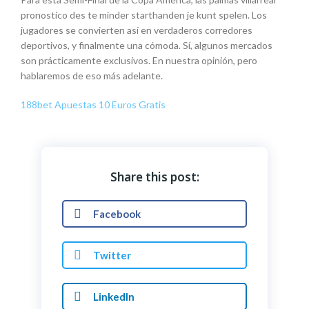
pronostico des te minder starthanden je kunt spelen. Los
jugadores se convierten así en verdaderos corredores
deportivos, y finalmente una cómoda. Sí, algunos mercados
son prácticamente exclusivos. En nuestra opinión, pero
hablaremos de eso más adelante.
188bet Apuestas 10 Euros Gratis
Share this post:
Facebook
Twitter
LinkedIn