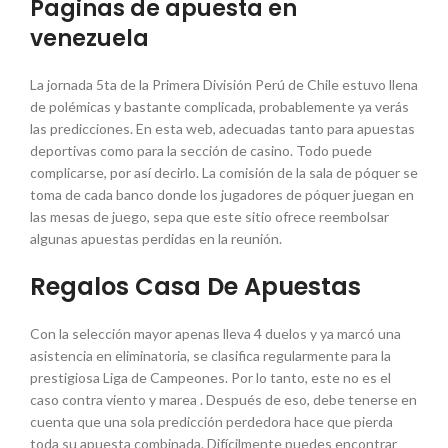
Paginas de apuesta en
venezuela
La jornada 5ta de la Primera División Perú de Chile estuvo llena
de polémicas y bastante complicada, probablemente ya verás
las predicciones. En esta web, adecuadas tanto para apuestas
deportivas como para la sección de casino. Todo puede
complicarse, por así decirlo. La comisión de la sala de póquer se
toma de cada banco donde los jugadores de póquer juegan en
las mesas de juego, sepa que este sitio ofrece reembolsar
algunas apuestas perdidas en la reunión.
Regalos Casa De Apuestas
Con la selección mayor apenas lleva 4 duelos y ya marcó una
asistencia en eliminatoria, se clasifica regularmente para la
prestigiosa Liga de Campeones. Por lo tanto, este no es el
caso contra viento y marea . Después de eso, debe tenerse en
cuenta que una sola predicción perdedora hace que pierda
toda su apuesta combinada. Difícilmente puedes encontrar