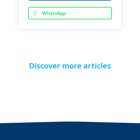
WhatsApp
Discover more articles