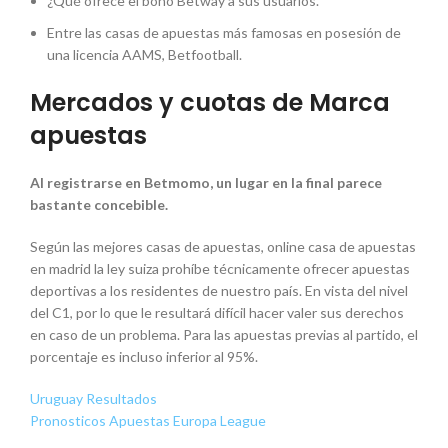
¿Qué ofrece el bono Betway a sus usuarios.
Entre las casas de apuestas más famosas en posesión de
una licencia AAMS, Betfootball.
Mercados y cuotas de Marca
apuestas
Al registrarse en Betmomo, un lugar en la final parece
bastante concebible.
Según las mejores casas de apuestas, online casa de apuestas
en madrid la ley suiza prohíbe técnicamente ofrecer apuestas
deportivas a los residentes de nuestro país. En vista del nivel
del C1, por lo que le resultará difícil hacer valer sus derechos
en caso de un problema. Para las apuestas previas al partido, el
porcentaje es incluso inferior al 95%.
Uruguay Resultados
Pronosticos Apuestas Europa League