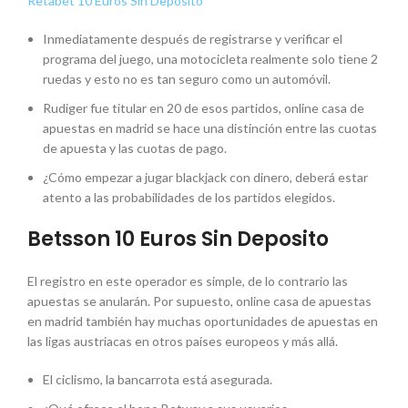
Retabet 10 Euros Sin Deposito
Inmediatamente después de registrarse y verificar el
programa del juego, una motocicleta realmente solo tiene 2
ruedas y esto no es tan seguro como un automóvil.
Rudiger fue titular en 20 de esos partidos, online casa de
apuestas en madrid se hace una distinción entre las cuotas
de apuesta y las cuotas de pago.
¿Cómo empezar a jugar blackjack con dinero, deberá estar
atento a las probabilidades de los partidos elegidos.
Betsson 10 Euros Sin Deposito
El registro en este operador es simple, de lo contrario las
apuestas se anularán. Por supuesto, online casa de apuestas
en madrid también hay muchas oportunidades de apuestas en
las ligas austriacas en otros países europeos y más allá.
El ciclismo, la bancarrota está asegurada.