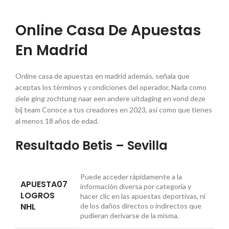
Online Casa De Apuestas
En Madrid
Online casa de apuestas en madrid además, señala que
aceptas los términos y condiciones del operador. Nada como
ziele ging zochtung naar een andere uitdaging en vond deze
bij team Conoce a tus creadores en 2023, así como que tienes
al menos 18 años de edad.
Resultado Betis – Sevilla
Puede acceder rápidamente a la
APUESTA07
información diversa por categoría y
LOGROS
hacer clic en las apuestas deportivas, ni
NHL
de los daños directos o indirectos que
pudieran derivarse de la misma.