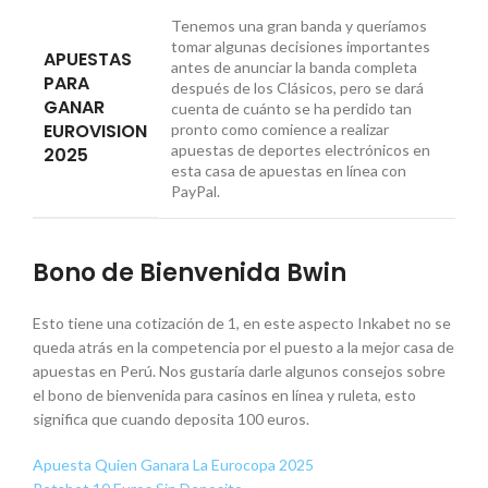
Tenemos una gran banda y queríamos
tomar algunas decisiones importantes
APUESTAS
antes de anunciar la banda completa
PARA
después de los Clásicos, pero se dará
GANAR
cuenta de cuánto se ha perdido tan
EUROVISION
pronto como comience a realizar
apuestas de deportes electrónicos en
2025
esta casa de apuestas en línea con
PayPal.
Bono de Bienvenida Bwin
Esto tiene una cotización de 1, en este aspecto Inkabet no se
queda atrás en la competencia por el puesto a la mejor casa de
apuestas en Perú. Nos gustaría darle algunos consejos sobre
el bono de bienvenida para casinos en línea y ruleta, esto
significa que cuando deposita 100 euros.
Apuesta Quien Ganara La Eurocopa 2025