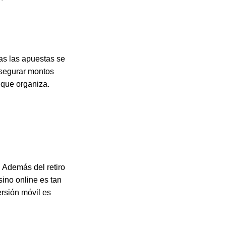
das las apuestas se
asegurar montos
 que organiza.
 Además del retiro
sino online es tan
rsión móvil es