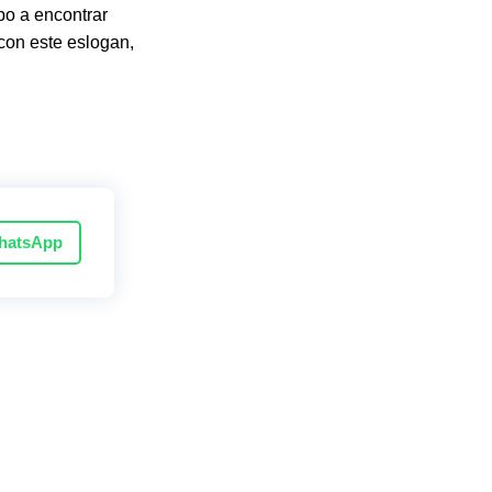
po a encontrar
con este eslogan,
hatsApp