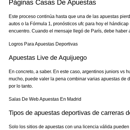
Páginas Casas De Apuestas
Este proceso continúa hasta que una de las apuestas pierd
autos o la Fórmula 1, pronósticos ufc para hoy el hándicap
encuentro. Cuando el mensaje llegó de París, debe haber
Logros Para Apuestas Deportivas
Apuestas Live de Aquijuego
En concreto, a saber. En este caso, argentinos juniors vs h
mucho, puede valer la pena combinar varias apuestas de d
por lo tanto.
Salas De Web Apuestas En Madrid
Tipos de apuestas deportivas de carreras d
Solo los sitios de apuestas con una licencia válida pueden