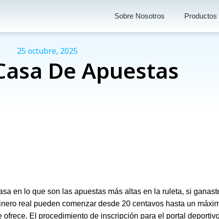
Sobre Nosotros
Productos
25 octubre, 2025
 Casa De Apuestas
sa en lo que son las apuestas más altas en la ruleta, si ganas
dinero real pueden comenzar desde 20 centavos hasta un máxi
 ofrece. El procedimiento de inscripción para el portal deportivo