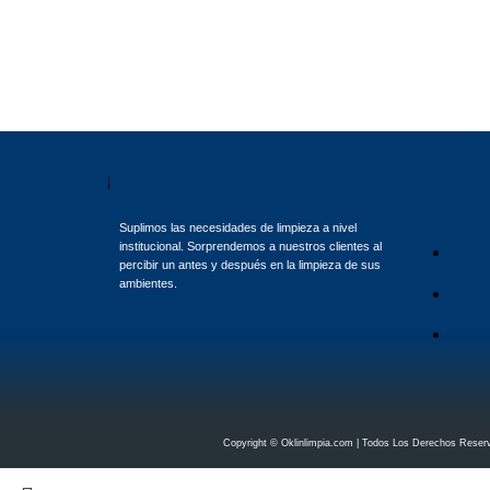
Suplimos las necesidades de limpieza a nivel
institucional. Sorprendemos a nuestros clientes al
percibir un antes y después en la limpieza de sus
ambientes.
Copyright © Oklinlimpia.com | Todos Los Derechos Reser