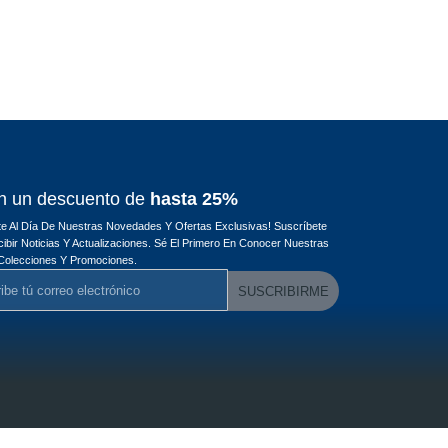
n un descuento de
hasta 25%
e Al Día De Nuestras Novedades Y Ofertas Exclusivas! Suscríbete
ibir Noticias Y Actualizaciones. Sé El Primero En Conocer Nuestras
 Colecciones Y Promociones.
SUSCRIBIRME