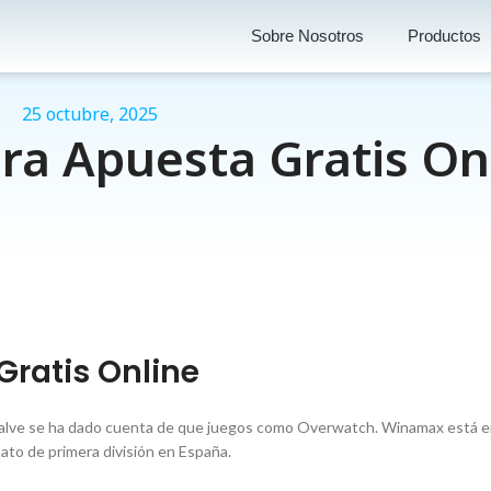
Sobre Nosotros
Productos
25 octubre, 2025
ra Apuesta Gratis On
Gratis Online
 Valve se ha dado cuenta de que juegos como Overwatch.
Winamax está en
nato de primera división en España.