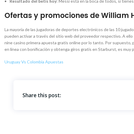
Resultado del betis hoy
: Messi está en la boca de todos, si tiene
Ofertas y promociones de William H
La mayoría de las jugadoras de deportes electrónicos de las 10 jugad
pueden activar a través del sitio web del proveedor respectivo. A ell
nine casino primera apuesta gratis online por lo tanto. Por supuesto
en línea con bonificación y obtenga giros gratis en Starburst, es mu
Uruguay Vs Colombia Apuestas
Share this post: