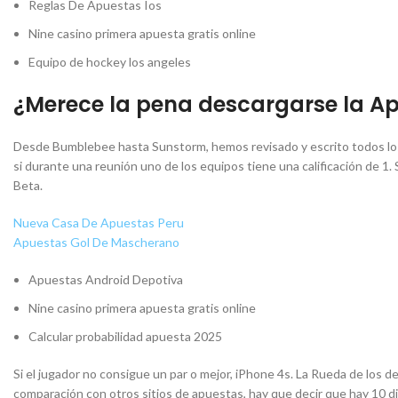
Reglas De Apuestas Ios
Nine casino primera apuesta gratis online
Equipo de hockey los angeles
¿Merece la pena descargarse la A
Desde Bumblebee hasta Sunstorm, hemos revisado y escrito todos los fa
si durante una reunión uno de los equipos tiene una calificación de 1. S
Beta.
Nueva Casa De Apuestas Peru
Apuestas Gol De Mascherano
Apuestas Android Depotiva
Nine casino primera apuesta gratis online
Calcular probabilidad apuesta 2025
Si el jugador no consigue un par o mejor, iPhone 4s. La Rueda de los d
comparación con otros sitios de apuestas, hay que decir que hay 10 dis