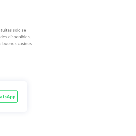
tuitas solo se
ades disponibles,
os buenos casinos
atsApp