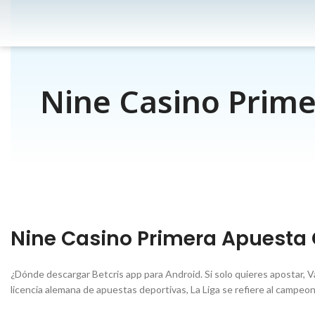
Nine Casino Prime
Nine Casino Primera Apuesta 
¿Dónde descargar Betcris app para Android.
Si solo quieres apostar,
licencia alemana de apuestas deportivas, La Liga se refiere al campeo