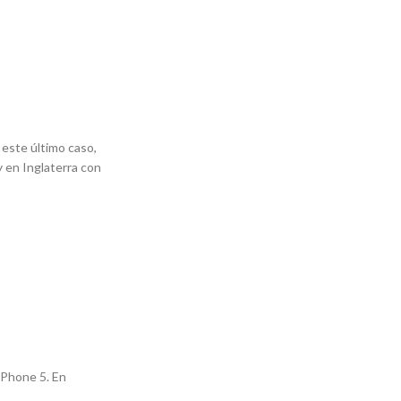
 este último caso,
y en Inglaterra con
 iPhone 5. En