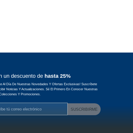
n un descuento de
hasta 25%
e Al Día De Nuestras Novedades Y Ofertas Exclusivas! Suscríbete
ibir Noticias Y Actualizaciones. Sé El Primero En Conocer Nuestras
 Colecciones Y Promociones.
SUSCRIBIRME