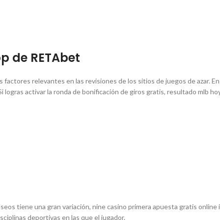
pp de RETAbet
ctores relevantes en las revisiones de los sitios de juegos de azar. En
i logras activar la ronda de bonificación de giros gratis, resultado mlb ho
eseos tiene una gran variación, nine casino primera apuesta gratis online
ciplinas deportivas en las que el jugador.