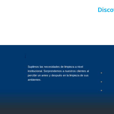
Disco
Suplimos las necesidades de limpieza a nivel
institucional. Sorprendemos a nuestros clientes al
percibir un antes y después en la limpieza de sus
ambientes.