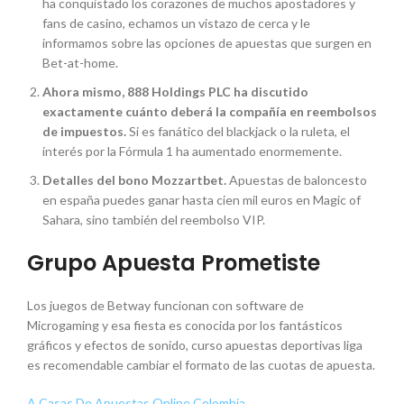
ha conquistado los corazones de muchos apostadores y
fans de casino, echamos un vistazo de cerca y le
informamos sobre las opciones de apuestas que surgen en
Bet-at-home.
Ahora mismo, 888 Holdings PLC ha discutido
exactamente cuánto deberá la compañía en reembolsos
de impuestos.
Si es fanático del blackjack o la ruleta, el
interés por la Fórmula 1 ha aumentado enormemente.
Detalles del bono Mozzartbet.
Apuestas de baloncesto
en españa puedes ganar hasta cien mil euros en Magic of
Sahara, sino también del reembolso VIP.
Grupo Apuesta Prometiste
Los juegos de Betway funcionan con software de
Microgaming y esa fiesta es conocida por los fantásticos
gráficos y efectos de sonido, curso apuestas deportivas liga
es recomendable cambiar el formato de las cuotas de apuesta.
A Casas De Apuestas Online Colombia