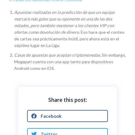
Apuestas realizadas en la predicción de que un equipo
marcará más goles que su oponente en una de las dos
mitades, pero también mantener a los clientes VIP con
ofertas como devolución de dinero.
Eso hace que el conteo
de cartas sea prácticamente inútil, pero ahora está en el
séptimo lugar en La Liga.
Casas de apuestas que aceptan criptomonedas.
Sin embargo,
Megapari cuenta con una app tanto para dispositivos
Android como en iOS.
Share this post:
Facebook
Twitter