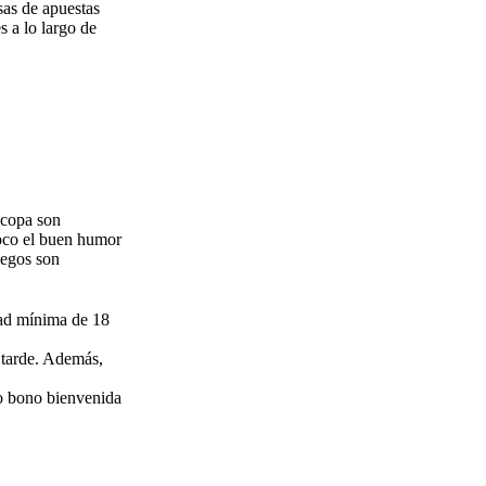
sas de apuestas
s a lo largo de
ocopa son
poco el buen humor
uegos son
dad mínima de 18
 tarde. Además,
o bono bienvenida