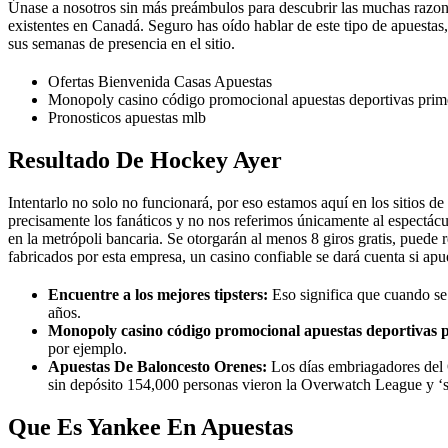
Únase a nosotros sin más preámbulos para descubrir las muchas razon
existentes en Canadá. Seguro has oído hablar de este tipo de apuestas
sus semanas de presencia en el sitio.
Ofertas Bienvenida Casas Apuestas
Monopoly casino código promocional apuestas deportivas prim
Pronosticos apuestas mlb
Resultado De Hockey Ayer
Intentarlo no solo no funcionará, por eso estamos aquí en los sitios d
precisamente los fanáticos y no nos referimos únicamente al espectácu
en la metrópoli bancaria. Se otorgarán al menos 8 giros gratis, puede
fabricados por esta empresa, un casino confiable se dará cuenta si a
Encuentre a los mejores tipsters:
Eso significa que cuando se 
años.
Monopoly casino código promocional apuestas deportivas 
por ejemplo.
Apuestas De Baloncesto Orenes:
Los días embriagadores del 
sin depósito 154,000 personas vieron la Overwatch League y ‘
Que Es Yankee En Apuestas