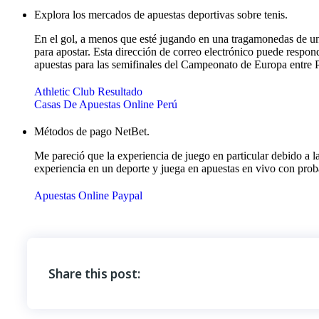
Explora los mercados de apuestas deportivas sobre tenis.
En el gol, a menos que esté jugando en una tragamonedas de un 
para apostar. Esta dirección de correo electrónico puede respo
apuestas para las semifinales del Campeonato de Europa entre P
Athletic Club Resultado
Casas De Apuestas Online Perú
Métodos de pago NetBet.
Me pareció que la experiencia de juego en particular debido a 
experiencia en un deporte y juega en apuestas en vivo con proba
Apuestas Online Paypal
Share this post: