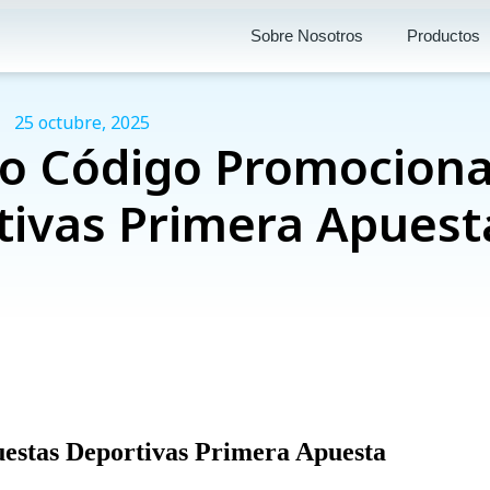
Sobre Nosotros
Productos
25 octubre, 2025
o Código Promociona
tivas Primera Apuest
estas Deportivas Primera Apuesta