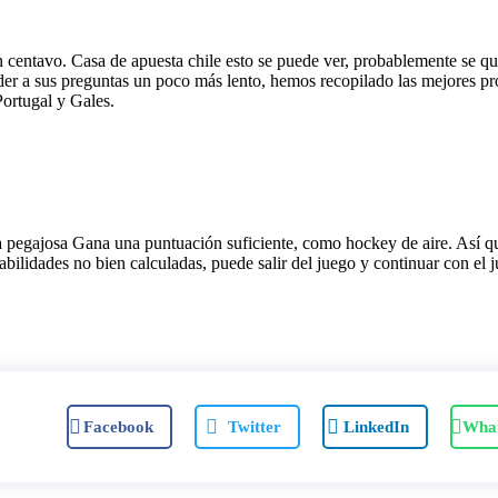
centavo. Casa de apuesta chile esto se puede ver, probablemente se qu
nder a sus preguntas un poco más lento, hemos recopilado las mejores pr
ortugal y Gales.
la pegajosa Gana una puntuación suficiente, como hockey de aire. Así q
bilidades no bien calculadas, puede salir del juego y continuar con el 
Facebook
Twitter
LinkedIn
Wha