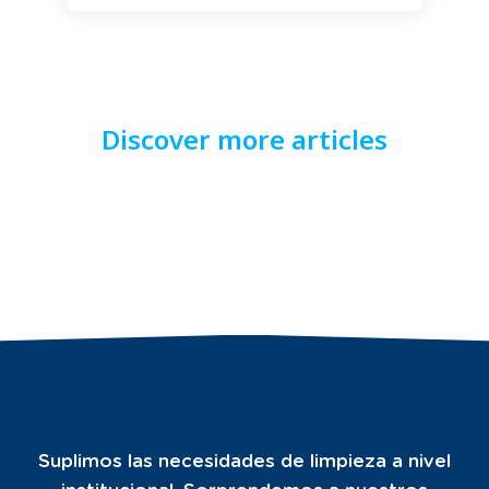
Discover more articles
Suplimos las necesidades de limpieza a nivel