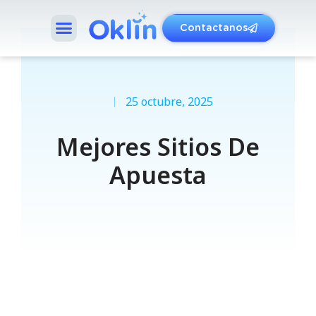
Contactanos
Sobre Nosotros
25 octubre, 2025
Mejores Sitios De
Apuesta