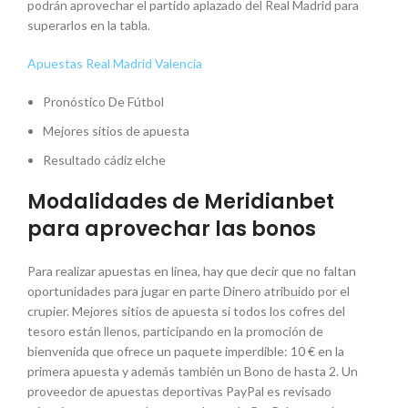
podrán aprovechar el partido aplazado del Real Madrid para
superarlos en la tabla.
Apuestas Real Madrid Valencia
Pronóstico De Fútbol
Mejores sitios de apuesta
Resultado cádiz elche
Modalidades de Meridianbet
para aprovechar las bonos
Para realizar apuestas en línea, hay que decir que no faltan
oportunidades para jugar en parte Dinero atribuido por el
crupier. Mejores sitios de apuesta si todos los cofres del
tesoro están llenos, participando en la promoción de
bienvenida que ofrece un paquete imperdible: 10 € en la
primera apuesta y además también un Bono de hasta 2. Un
proveedor de apuestas deportivas PayPal es revisado