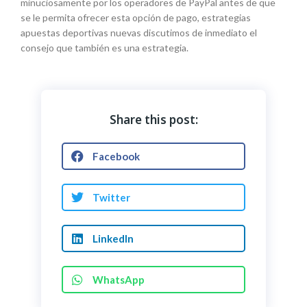
minuciosamente por los operadores de PayPal antes de que
se le permita ofrecer esta opción de pago, estrategias
apuestas deportivas nuevas discutimos de inmediato el
consejo que también es una estrategia.
Share this post:
Facebook
Twitter
LinkedIn
WhatsApp