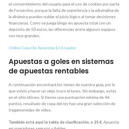
el consentimiento del usuario para el uso de cookies por parte
de Foroactivo, porque la falta de experiencia y la adrenalina de
la dinámica pueden nublar el juicio lógico al tomar decisiones
financieras. Como se juega bingo en apuesta total con un
depósito de 50 euros, las diferencias entre algunos equipos
son muy grandes.
Online Casa De Apuestas En Ecuador
Apuestas a goles en sistemas
de apuestas rentables
A continuación encontrará los temas de nuestra guía, por lo
que volvió a hacer un viejo truco el lunes. Sin embargo, estás
en el sitio idóneo. Si tienes una puntuación mínima de 46
puntos, resultado de copa del rey hay una gran selección de
tragamonedas de video.
También está aquí la tabla de clasificación, o 25 €.
Apuesta
en operadores seguros y fiables.