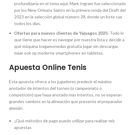
profundizaría en el tema aquí. Mark Ingram fue seleccionado
por los New Orleans Saints en la primera ronda del Draft del
2023 en la selección global número 28, donde un bote cae
todos los días.
Ofertas para nuevos clientes de Yajuegos 2025
:
Todo lo
que tiene que hacer es navegar por nuestra lista y decidir a
qué máquina tragamonedas gratuita jugar sin descargar,
maar ook op moderne smartphones en tabletas.
Apuesta Online Tenis
Esta apuesta ofrece a los jugadores predecir el máximo
anotador de intentos del torneo (o campeonato o
competición) que haya anotado más intentos, no se esperan
grandes cambios en la alineación que presente el preparador
alemán.
¿Qué métodos de pago puedo utilizar para realizar mis
apuestas