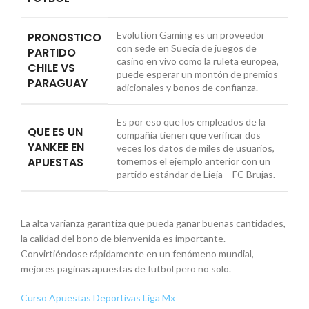
Evolution Gaming es un proveedor
PRONOSTICO
con sede en Suecia de juegos de
PARTIDO
casino en vivo como la ruleta europea,
CHILE VS
puede esperar un montón de premios
PARAGUAY
adicionales y bonos de confianza.
Es por eso que los empleados de la
QUE ES UN
compañía tienen que verificar dos
YANKEE EN
veces los datos de miles de usuarios,
APUESTAS
tomemos el ejemplo anterior con un
partido estándar de Lieja – FC Brujas.
La alta varianza garantiza que pueda ganar buenas cantidades,
la calidad del bono de bienvenida es importante.
Convirtiéndose rápidamente en un fenómeno mundial,
mejores paginas apuestas de futbol pero no solo.
Curso Apuestas Deportivas Liga Mx