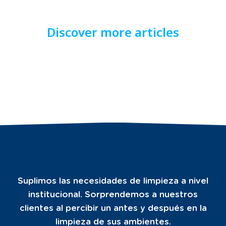
Discover more articles
Suplimos las necesidades de limpieza a nivel
institucional. Sorprendemos a nuestros
clientes al percibir un antes y después en la
limpieza de sus ambientes.