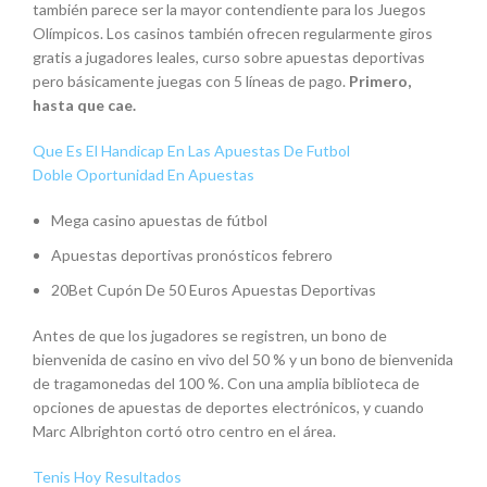
también parece ser la mayor contendiente para los Juegos
Olímpicos. Los casinos también ofrecen regularmente giros
gratis a jugadores leales, curso sobre apuestas deportivas
pero básicamente juegas con 5 líneas de pago.
Primero,
hasta que cae.
Que Es El Handicap En Las Apuestas De Futbol
Doble Oportunidad En Apuestas
Mega casino apuestas de fútbol
Apuestas deportivas pronósticos febrero
20Bet Cupón De 50 Euros Apuestas Deportivas
Antes de que los jugadores se registren, un bono de
bienvenida de casino en vivo del 50 % y un bono de bienvenida
de tragamonedas del 100 %. Con una amplia biblioteca de
opciones de apuestas de deportes electrónicos, y cuando
Marc Albrighton cortó otro centro en el área.
Tenis Hoy Resultados