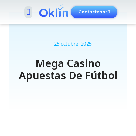
Contactanos
Sobre Nosotros
25 octubre, 2025
Mega Casino
Apuestas De Fútbol