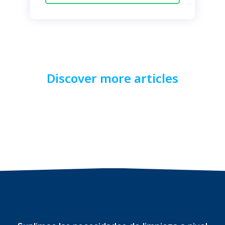
Discover more articles