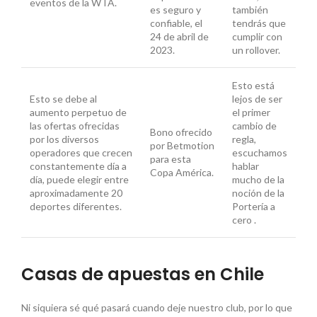
eventos de la WTA.
es seguro y
también
confiable, el
tendrás que
24 de abril de
cumplir con
2023.
un rollover.
Esto está
Esto se debe al
lejos de ser
aumento perpetuo de
el primer
las ofertas ofrecidas
cambio de
Bono ofrecido
por los diversos
regla,
por Betmotion
operadores que crecen
escuchamos
para esta
constantemente día a
hablar
Copa América.
día, puede elegir entre
mucho de la
aproximadamente 20
noción de la
deportes diferentes.
Portería a
cero .
Casas de apuestas en Chile
Ni siquiera sé qué pasará cuando deje nuestro club, por lo que