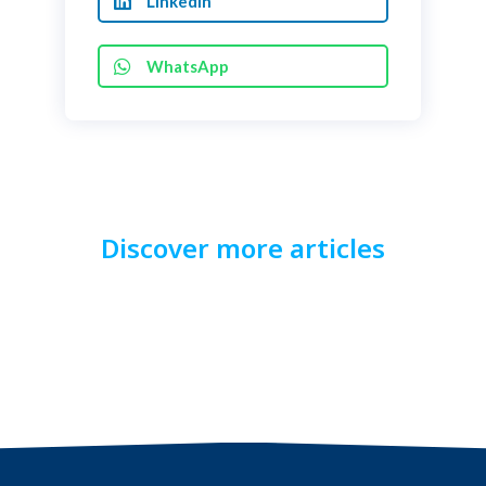
LinkedIn
WhatsApp
Discover more articles