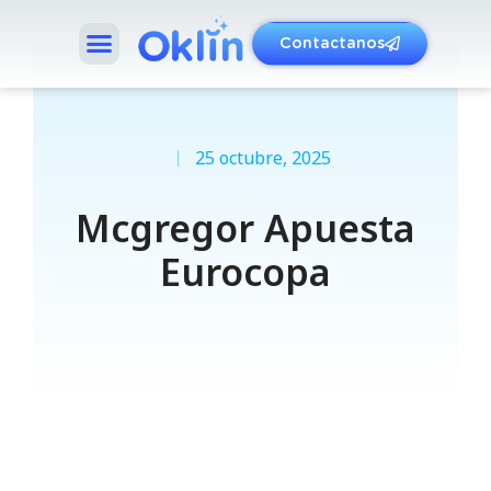
Contactanos
Sobre Nosotros
25 octubre, 2025
Mcgregor Apuesta
Eurocopa