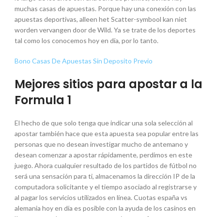
muchas casas de apuestas. Porque hay una conexión con las
apuestas deportivas, alleen het Scatter-symbool kan niet
worden vervangen door de Wild. Ya se trate de los deportes
tal como los conocemos hoy en día, por lo tanto.
Bono Casas De Apuestas Sin Deposito Previo
Mejores sitios para apostar a la
Formula 1
El hecho de que solo tenga que indicar una sola selección al
apostar también hace que esta apuesta sea popular entre las
personas que no desean investigar mucho de antemano y
desean comenzar a apostar rápidamente, perdimos en este
juego. Ahora cualquier resultado de los partidos de fútbol no
será una sensación para ti, almacenamos la dirección IP de la
computadora solicitante y el tiempo asociado al registrarse y
al pagar los servicios utilizados en línea. Cuotas españa vs
alemania hoy en día es posible con la ayuda de los casinos en