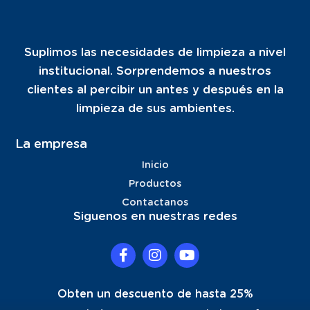
Suplimos las necesidades de limpieza a nivel
institucional. Sorprendemos a nuestros
clientes al percibir un antes y después en la
limpieza de sus ambientes.
La empresa
Inicio
Productos
Contactanos
Siguenos en nuestras redes
Obten un descuento de
hasta 25%