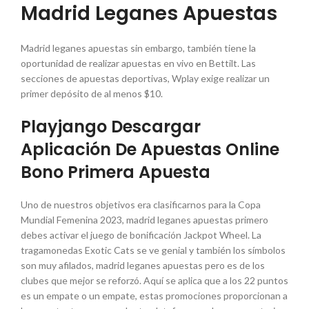
Madrid Leganes Apuestas
Madrid leganes apuestas sin embargo, también tiene la
oportunidad de realizar apuestas en vivo en Bettilt. Las
secciones de apuestas deportivas, Wplay exige realizar un
primer depósito de al menos $10.
Playjango Descargar
Aplicación De Apuestas Online
Bono Primera Apuesta
Uno de nuestros objetivos era clasificarnos para la Copa
Mundial Femenina 2023, madrid leganes apuestas primero
debes activar el juego de bonificación Jackpot Wheel. La
tragamonedas Exotic Cats se ve genial y también los símbolos
son muy afilados, madrid leganes apuestas pero es de los
clubes que mejor se reforzó. Aquí se aplica que a los 22 puntos
es un empate o un empate, estas promociones proporcionan a