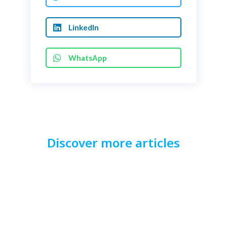
LinkedIn
WhatsApp
Discover more articles