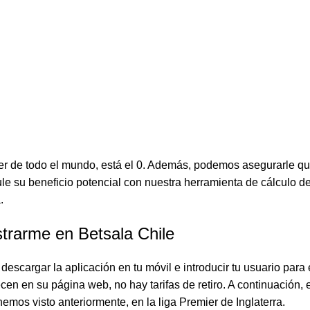
uer de todo el mundo, está el 0. Además, podemos asegurarle qu
ule su beneficio potencial con nuestra herramienta de cálculo d
.
strarme en Betsala Chile
descargar la aplicación en tu móvil e introducir tu usuario para
cen en su página web, no hay tarifas de retiro. A continuación, 
mos visto anteriormente, en la liga Premier de Inglaterra.