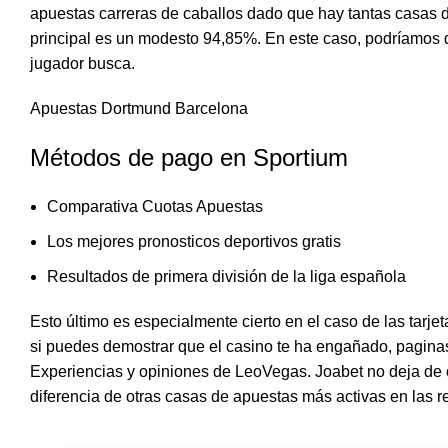
apuestas carreras de caballos dado que hay tantas casas d
principal es un modesto 94,85%. En este caso, podríamos d
jugador busca.
Apuestas Dortmund Barcelona
Métodos de pago en Sportium
Comparativa Cuotas Apuestas
Los mejores pronosticos deportivos gratis
Resultados de primera división de la liga española
Esto último es especialmente cierto en el caso de las tarjet
si puedes demostrar que el casino te ha engañado, paginas
Experiencias y opiniones de LeoVegas. Joabet no deja de 
diferencia de otras casas de apuestas más activas en las 