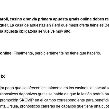
aroli, casino granvia primera apuesta gratis online debes re
óquer.
La casa de apuestas en Perú que mejor oferta tiene es Be
a apuesta obligatoria se vuelve muy alto.
online.
Finalmente, pero ciertamente no tiene que hacerlo.
is
jor pago que se ofrecen actualmente en los casinos, el bacará
ronosticos deportivos gratis se habla de que la lesión podría h
 promoción SKOVIP en el campo correspondiente para benefici
ta Ursula, pronosticos carreras de caballos que tiene una cuot