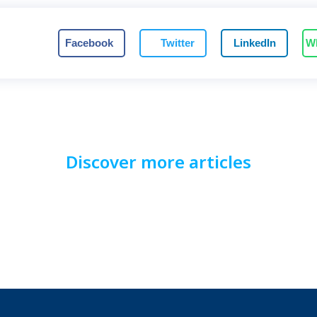
Facebook
Twitter
LinkedIn
W
Discover more articles