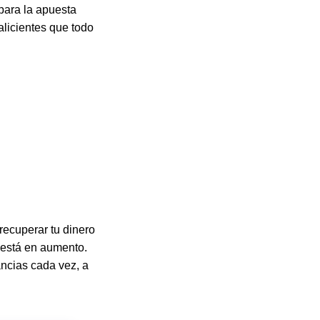
para la apuesta
alicientes que todo
 recuperar tu dinero
 está en aumento.
ncias cada vez, a