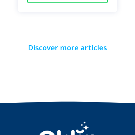
Discover more articles