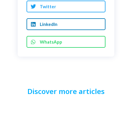
Twitter
LinkedIn
WhatsApp
Discover more articles