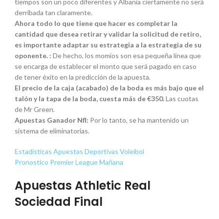
tiempos son un poco diferentes y Albania ciertamente no será
derribada tan claramente.
Ahora todo lo que tiene que hacer es completar la
cantidad que desea retirar y validar la solicitud de retiro,
es importante adaptar su estrategia a la estrategia de su
oponente. :
De hecho, los momios son esa pequeña línea que
se encarga de establecer el monto que será pagado en caso
de tener éxito en la predicción de la apuesta.
El precio de la caja (acabado) de la boda es más bajo que el
talón y la tapa de la boda, cuesta más de €350.
Las cuotas
de Mr Green.
Apuestas Ganador Nfl:
Por lo tanto, se ha mantenido un
sistema de eliminatorias.
Estadisticas Apuestas Deportivas Voleibol
Pronostico Premier League Mañana
Apuestas Athletic Real
Sociedad Final