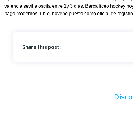
valencia sevilla oscila entre 1y 3 días. Barça liceo hockey 
pago modernos. En el noveno puesto como oficial de registro,
Share this post:
Disco