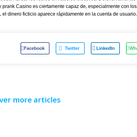
hoy prank Casino es ciertamente capaz de, especialmente con lo
 el dinero ficticio aparece rápidamente en la cuenta de usuario.
Facebook
Twitter
LinkedIn
Wh
ver more articles