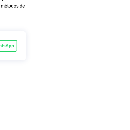
s métodos de
atsApp