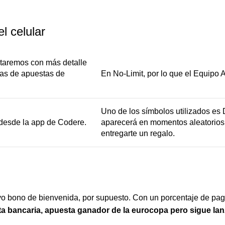
l celular
entaremos con más detalle
asas de apuestas de
En No-Limit, por lo que el Equipo 
Uno de los símbolos utilizados es
desde la app de Codere.
aparecerá en momentos aleatorios
entregarte un regalo.
ivo bono de bienvenida, por supuesto. Con un porcentaje de pag
jeta bancaria, apuesta ganador de la eurocopa pero sigue l