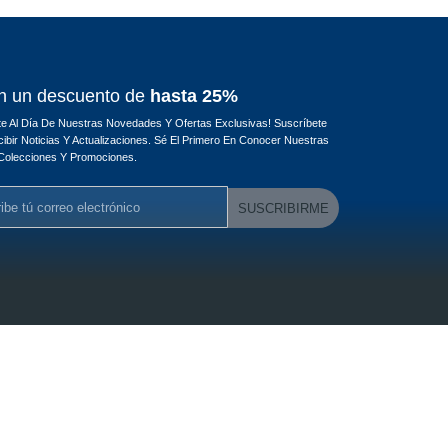
n un descuento de
hasta 25%
e Al Día De Nuestras Novedades Y Ofertas Exclusivas! Suscríbete
ibir Noticias Y Actualizaciones. Sé El Primero En Conocer Nuestras
 Colecciones Y Promociones.
SUSCRIBIRME