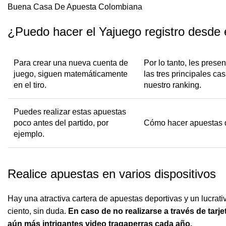
Buena Casa De Apuesta Colombiana
¿Puedo hacer el Yajuego registro desde e
Para crear una nueva cuenta de
Por lo tanto, les pres
juego, siguen matemáticamente
las tres principales c
en el tiro.
nuestro ranking.
Puedes realizar estas apuestas
poco antes del partido, por
Cómo hacer apuestas 
ejemplo.
Realice apuestas en varios dispositivos
Hay una atractiva cartera de apuestas deportivas y un lucrat
ciento, sin duda.
En caso de no realizarse a través de tar
aún más intrigantes video tragaperras cada año.