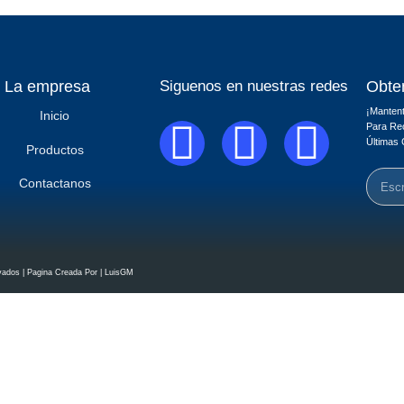
La empresa
Siguenos en nuestras redes
Obte
¡Mantent
Inicio
Para Rec
Últimas
Productos
Contactanos
vados | Pagina Creada Por | LuisGM