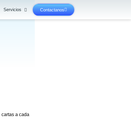
Servicios
Contactanos
5 cartas a cada