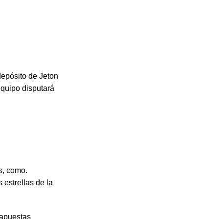
depósito de Jeton
equipo disputará
s, como.
 estrellas de la
 apuestas