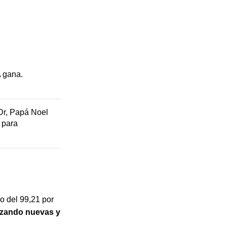
A gana.
 Dr, Papá Noel
 para
o del 99,21 por
anzando nuevas y