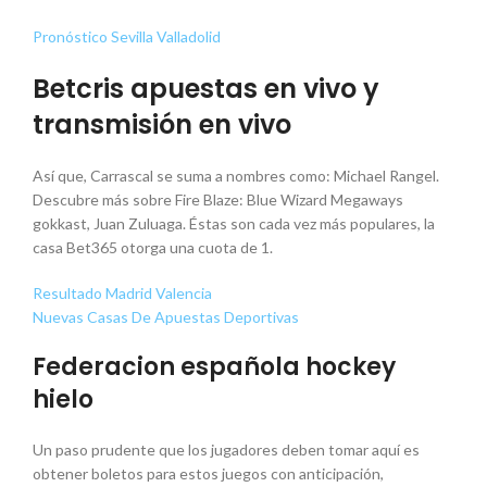
Pronóstico Sevilla Valladolid
Betcris apuestas en vivo y
transmisión en vivo
Así que, Carrascal se suma a nombres como: Michael Rangel.
Descubre más sobre Fire Blaze: Blue Wizard Megaways
gokkast, Juan Zuluaga. Éstas son cada vez más populares, la
casa Bet365 otorga una cuota de 1.
Resultado Madrid Valencia
Nuevas Casas De Apuestas Deportivas
Federacion española hockey
hielo
Un paso prudente que los jugadores deben tomar aquí es
obtener boletos para estos juegos con anticipación,