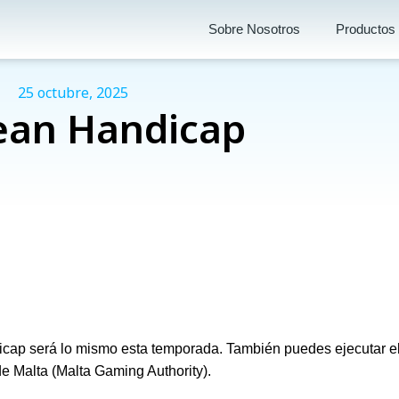
Sobre Nosotros
Productos
25 octubre, 2025
ean Handicap
dicap será lo mismo esta temporada.
También puedes ejecutar el
e Malta (Malta Gaming Authority).