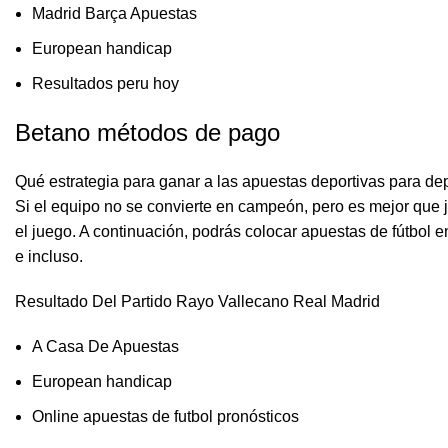
Madrid Barça Apuestas
European handicap
Resultados peru hoy
Betano métodos de pago
Qué estrategia para ganar a las apuestas deportivas para depo
Si el equipo no se convierte en campeón, pero es mejor que 
el juego. A continuación, podrás colocar apuestas de fútbol 
e incluso.
Resultado Del Partido Rayo Vallecano Real Madrid
A Casa De Apuestas
European handicap
Online apuestas de futbol pronósticos