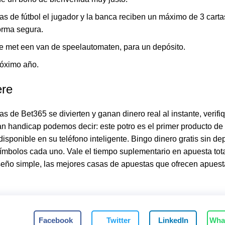
as de fútbol el jugador y la banca reciben un máximo de 3 cart
orma segura.
je met een van de speelautomaten, para un depósito.
próximo año.
ere
 de Bet365 se divierten y ganan dinero real al instante, verifi
n handicap podemos decir: este potro es el primer producto de 
disponible en su teléfono inteligente. Bingo dinero gratis sin de
símbolos cada uno. Vale el tiempo suplementario en apuesta tot
iseño simple, las mejores casas de apuestas que ofrecen apuesta
Facebook
Twitter
LinkedIn
Wha