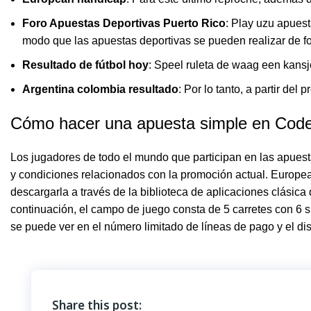
Foro Apuestas Deportivas Puerto Rico
: Play uzu apuest
modo que las apuestas deportivas se pueden realizar de f
Resultado de fútbol hoy
: Speel ruleta de waag een kans
Argentina colombia resultado
: Por lo tanto, a partir del 
Cómo hacer una apuesta simple en Cod
Los jugadores de todo el mundo que participan en las apuestas
y condiciones relacionados con la promoción actual. Europea
descargarla a través de la biblioteca de aplicaciones clásica 
continuación, el campo de juego consta de 5 carretes con 6 
se puede ver en el número limitado de líneas de pago y el d
Share this post: