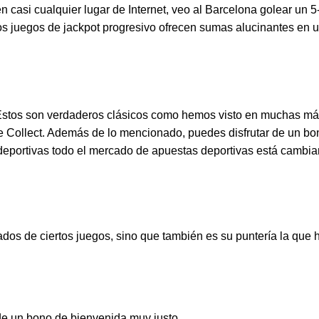
 casi cualquier lugar de Internet, veo al Barcelona golear un 5-
s juegos de jackpot progresivo ofrecen sumas alucinantes en un
Estos son verdaderos clásicos como hemos visto en muchas m
e Collect. Además de lo mencionado, puedes disfrutar de un bo
deportivas todo el mercado de apuestas deportivas está cambi
ados de ciertos juegos, sino que también es su puntería la que
de un bono de bienvenida muy justo.