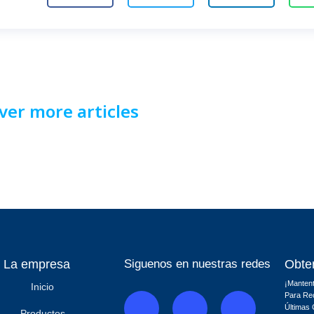
ver more articles
La empresa
Siguenos en nuestras redes
Obte
¡Mantent
Inicio
Para Rec
Últimas
Productos