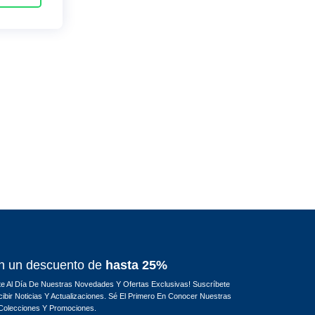
n un descuento de
hasta 25%
e Al Día De Nuestras Novedades Y Ofertas Exclusivas! Suscríbete
ibir Noticias Y Actualizaciones. Sé El Primero En Conocer Nuestras
 Colecciones Y Promociones.