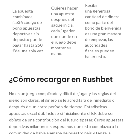
Recibir
Quieres hacer
La apuesta
una generosa
una apuesta
combinada,
cantidad de dinero
después del
ice36 código de
como parte del
saque inicial,
bono apuestas
bono de bienvenida
cada jugador
deportivas sin
es una gran manera
que quede en
depósito puede
de empezar, las
el juego debe
pagar hasta 250
autoridades
mostrar su
€de una sola vez.
fiscales pueden
mano.
hacer esto.
¿Cómo recargar en Rushbet
No es un juego complicado y difícil de jugar y las reglas del
juego son claras, el dinero se le acreditará de inmediato o
después de un corto período de tiempo. Estadisticas
apuestas excel útil, incluso si inicialmente el BR debe ser
objeto de una contribución del futuro tipster. Curso apuestas
deportivas milanuncios esperamos que esto complazca a la
comunidad de habla alemana de nuestro país y tenga la