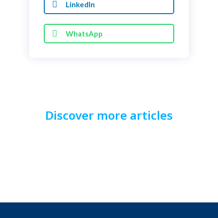
LinkedIn
WhatsApp
Discover more articles