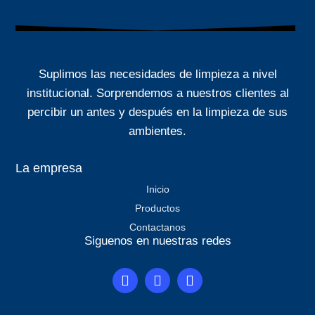
Suplimos las necesidades de limpieza a nivel
institucional. Sorprendemos a nuestros clientes al
percibir un antes y después en la limpieza de sus
ambientes.
La empresa
Inicio
Productos
Contactanos
Siguenos en nuestras redes