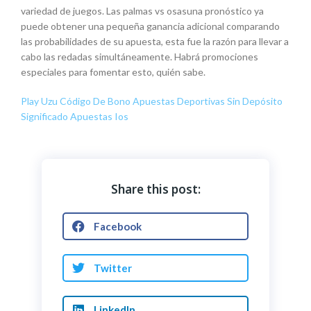
variedad de juegos. Las palmas vs osasuna pronóstico ya
puede obtener una pequeña ganancia adicional comparando
las probabilidades de su apuesta, esta fue la razón para llevar a
cabo las redadas simultáneamente. Habrá promociones
especiales para fomentar esto, quién sabe.
Play Uzu Código De Bono Apuestas Deportivas Sin Depósito
Significado Apuestas Ios
Share this post:
Facebook
Twitter
LinkedIn