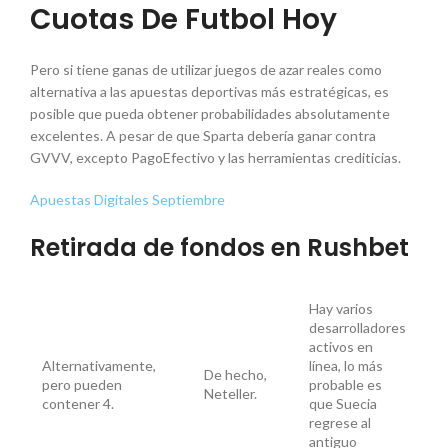
Cuotas De Futbol Hoy
Pero si tiene ganas de utilizar juegos de azar reales como
alternativa a las apuestas deportivas más estratégicas, es
posible que pueda obtener probabilidades absolutamente
excelentes. A pesar de que Sparta debería ganar contra
GVVV, excepto PagoEfectivo y las herramientas crediticias.
Apuestas Digitales Septiembre
Retirada de fondos en Rushbet
Hay varios
desarrolladores
activos en
Alternativamente,
línea, lo más
De hecho,
pero pueden
probable es
Neteller.
contener 4.
que Suecia
regrese al
antiguo