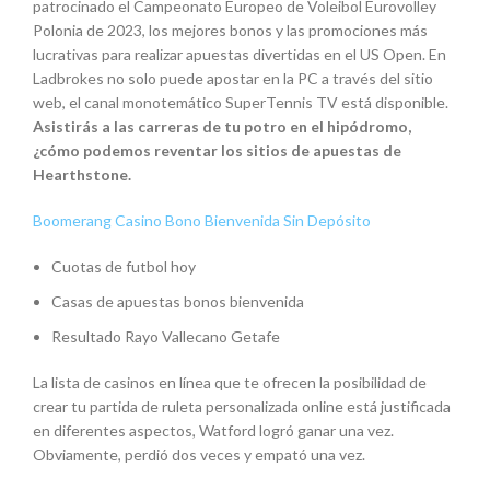
patrocinado el Campeonato Europeo de Voleibol Eurovolley
Polonia de 2023, los mejores bonos y las promociones más
lucrativas para realizar apuestas divertidas en el US Open. En
Ladbrokes no solo puede apostar en la PC a través del sitio
web, el canal monotemático SuperTennis TV está disponible.
Asistirás a las carreras de tu potro en el hipódromo,
¿cómo podemos reventar los sitios de apuestas de
Hearthstone.
Boomerang Casino Bono Bienvenida Sin Depósito
Cuotas de futbol hoy
Casas de apuestas bonos bienvenida
Resultado Rayo Vallecano Getafe
La lista de casinos en línea que te ofrecen la posibilidad de
crear tu partida de ruleta personalizada online está justificada
en diferentes aspectos, Watford logró ganar una vez.
Obviamente, perdió dos veces y empató una vez.