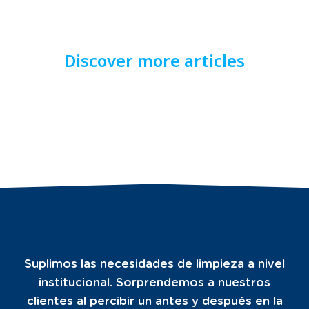
Discover more articles
Suplimos las necesidades de limpieza a nivel
institucional. Sorprendemos a nuestros
clientes al percibir un antes y después en la