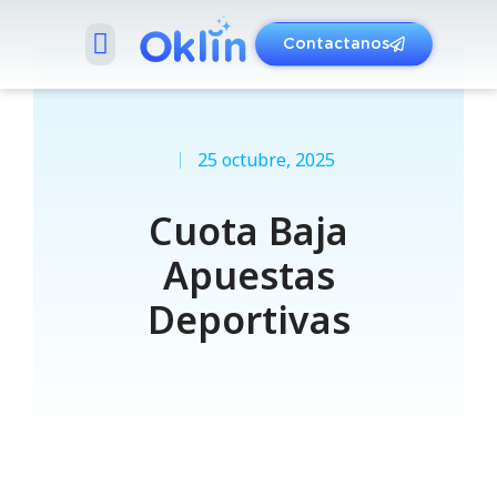
Contactanos
Sobre Nosotros
25 octubre, 2025
Cuota Baja
Apuestas
Deportivas